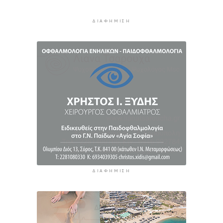
Η αργία και η αμοιβή της 15ης Αυγούστου
4 ώρες 49 λεπτά πρίν
ΔΙΑΦΉΜΙΣΗ
Στεγαστική κρίση: Το πρόβλημα δεν είναι ότι
λείπουν κατοικίες
5 ώρες 14 λεπτά πρίν
ΔΙΑΦΉΜΙΣΗ