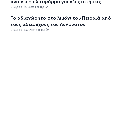
ανοίγει η πλατφόρμα για νέες αιτήσεις
2 ώρες 14 λεπτά πρίν
Το αδιαχώρητο στο λιμάνι του Πειραιά από
τους αδειούχους του Αυγούστου
2 ώρες 40 λεπτά πρίν
Υπεγράφη η απόφαση για επαύξηση των ωρών
απασχόλησης των εποχικών πυροσβεστών
3 ώρες 7 λεπτά πρίν
ΔΥΠΑ: Πότε λήγουν οι αιτήσεις στο πρόγραμμα
για άνεργους πτυχιούχους
3 ώρες 28 λεπτά πρίν
Εισαγγελική έρευνα σε όλη τη χώρα για τα
αιολικά πάρκα
4 ώρες πρίν
ΑΑΔΕ: Στο ραντάρ οι μικρές μεταφορές
χρημάτων μέσω IRIS
4 ώρες 20 λεπτά πρίν