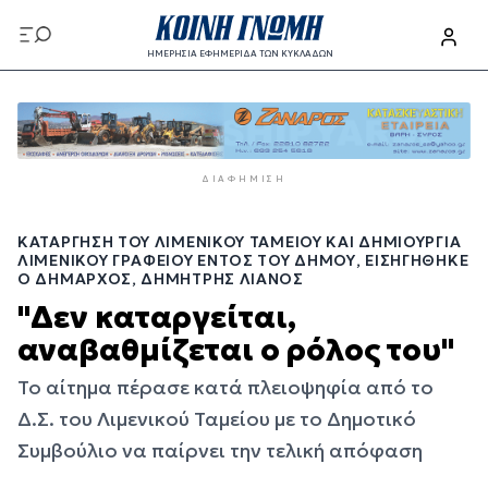
Παράκαμψη
προς
ΗΜΕΡΗΣΙΑ ΕΦΗΜΕΡΙΔΑ ΤΩΝ ΚΥΚΛΑΔΩΝ
το
Παράκαμψη
κυρίως
προς
περιεχόμενο
το
κυρίως
ΔΙΑΦΉΜΙΣΗ
περιεχόμενο
ΚΑΤΆΡΓΗΣΗ ΤΟΥ ΛΙΜΕΝΙΚΟΎ ΤΑΜΕΊΟΥ ΚΑΙ ΔΗΜΙΟΥΡΓΊΑ
ΛΙΜΕΝΙΚΟΎ ΓΡΑΦΕΊΟΥ ΕΝΤΌΣ ΤΟΥ ΔΉΜΟΥ, ΕΙΣΗΓΉΘΗΚΕ
Ο ΔΉΜΑΡΧΟΣ, ΔΗΜΉΤΡΗΣ ΛΙΑΝΌΣ
"Δεν καταργείται,
αναβαθμίζεται ο ρόλος του"
Το αίτημα πέρασε κατά πλειοψηφία από το
Δ.Σ. του Λιμενικού Ταμείου με το Δημοτικό
Συμβούλιο να παίρνει την τελική απόφαση