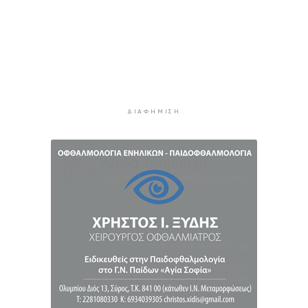
Συνελήφθη αστυνομικός στη Μύκονο για
επικίνδυνη οδήγηση και απείθεια
3 ώρες 14 λεπτά πρίν
Εντοπίστηκαν 40 μετανάστες νότια της
Ιεράπετρας
3 ώρες 34 λεπτά πρίν
ΔΙΑΦΉΜΙΣΗ
Ακρίβεια: Αυξάνεται ο κίνδυνος νέων
ανατιμήσεων - Οι κατηγορίες με τη μεγαλύτερη
πίεση
3 ώρες 54 λεπτά πρίν