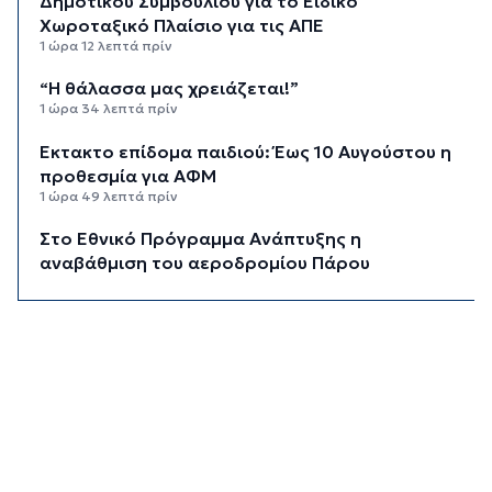
Δημοτικού Συμβουλίου για το Ειδικό
Χωροταξικό Πλαίσιο για τις ΑΠΕ
1 ώρα 12 λεπτά πρίν
“Η θάλασσα μας χρειάζεται!”
1 ώρα 34 λεπτά πρίν
Έκτακτο επίδομα παιδιού: Έως 10 Αυγούστου η
προθεσμία για ΑΦΜ
1 ώρα 49 λεπτά πρίν
Στο Εθνικό Πρόγραμμα Ανάπτυξης η
αναβάθμιση του αεροδρομίου Πάρου
2 ώρες 14 λεπτά πρίν
Νέα ταυτότητα: Πού πρέπει να
επικαιροποιήσετε τα στοιχεία σας όταν την
παραλάβετε
2 ώρες 34 λεπτά πρίν
Μεταβιβάσεις: Από ελεγκτικό κόσκινο χιλιάδες
συμβόλαια για το πιστοποιητικό ΕΝΦΙΑ
2 ώρες 54 λεπτά πρίν