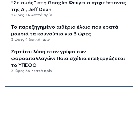
“Σεισμός” στη Google: Φεύγει ο αρχιτέκτονας
της AI, Jeff Dean
2 ώρες 34 λεπτά πρίν
Το παρεξηγημένο αιθέριο έλαιο που κρατά
μακριά τα κουνούπια για 3 ώρες
3 ώρες 4 λεπτά πρίν
Ζητείται λύση στον γρίφο των
φοροαπαλλαγών: Ποια σχέδια επεξεργάζεται
το ΥΠΕΘΟ
3 ώρες 34 λεπτά πρίν
Ενδιαφέρον του Δήμου Πάρου για τη στέγαση
των εκπαιδευτικών
4 ώρες 4 λεπτά πρίν
Πάνω από 90 ειδικότητες και 860 τμήματα στις
δημόσιες ΣΑΕΚ
4 ώρες 34 λεπτά πρίν
Αυξήθηκαν οι Έλληνες που αποφάσισαν να