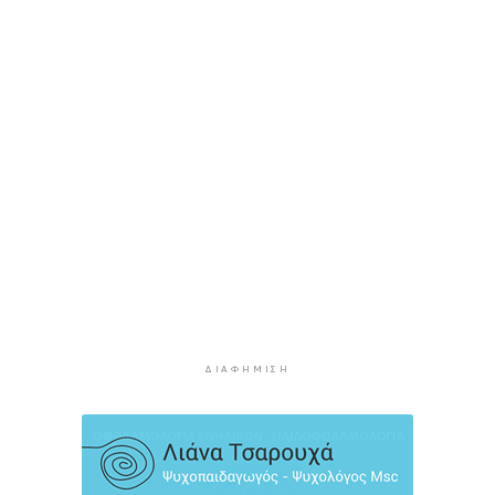
3 ώρες 48 λεπτά πρίν
Υπόθεση Marfin: Στον εισαγγελέα σήμερα η
46χρονη που κατηγορείται για την επίθεση –
Πέρασε τη νύχτα στη ΓΑΔΑ
4 ώρες 21 λεπτά πρίν
Χρηματιστήριο: Αυτά είναι τα πιο «εμπορικά»
χαρτιά της Αθήνας
4 ώρες 53 λεπτά πρίν
Καιρός: Ηλιοφάνεια και θερμοκρασία έως 38
βαθμούς Κελσίου
5 ώρες 29 λεπτά πρίν
Ερμούπολιν! Η ιστορία ζωντανεύει
5 ώρες 39 λεπτά πρίν
ΔΙΑΦΉΜΙΣΗ
Η φωτογραφία της ημέρας
5 ώρες 49 λεπτά πρίν