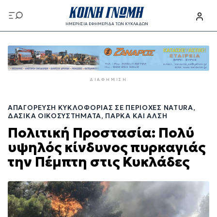
Παράκαμψη
προς
ΗΜΕΡΗΣΙΑ ΕΦΗΜΕΡΙΔΑ ΤΩΝ ΚΥΚΛΑΔΩΝ
το
Παράκαμψη
κυρίως
προς
περιεχόμενο
το
κυρίως
ΔΙΑΦΉΜΙΣΗ
περιεχόμενο
ΑΠΑΓΌΡΕΥΣΗ ΚΥΚΛΟΦΟΡΊΑΣ ΣΕ ΠΕΡΙΟΧΈΣ NATURA,
ΔΑΣΙΚΆ ΟΙΚΟΣΥΣΤΉΜΑΤΑ, ΠΆΡΚΑ ΚΑΙ ΆΛΣΗ
Πολιτική Προστασία: Πολύ
υψηλός κίνδυνος πυρκαγιάς
την Πέμπτη στις Κυκλάδες