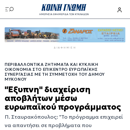
Παράκαμψη
προς
ΗΜΕΡΗΣΙΑ ΕΦΗΜΕΡΙΔΑ ΤΩΝ ΚΥΚΛΑΔΩΝ
το
Παράκαμψη
κυρίως
προς
περιεχόμενο
το
κυρίως
ΔΙΑΦΉΜΙΣΗ
περιεχόμενο
ΠΕΡΙΒΑΛΛΟΝΤΙΚΆ ΖΗΤΉΜΑΤΑ ΚΑΙ ΚΥΚΛΙΚΉ
ΟΙΚΟΝΟΜΊΑ ΣΤΟ ΕΠΊΚΕΝΤΡΟ ΕΥΡΩΠΑΪΚΉΣ
ΣΥΝΕΡΓΑΣΊΑΣ ΜΕ ΤΗ ΣΥΜΜΕΤΟΧΉ ΤΟΥ ΔΉΜΟΥ
ΜΥΚΌΝΟΥ
"Έξυπνη" διαχείριση
αποβλήτων μέσω
ευρωπαϊκού προγράμματος
Π. Σταυρακόπουλος: "Το πρόγραμμα επιχειρεί
να απαντήσει σε προβλήματα που