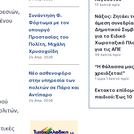
17 λεπτά πρίν
ρεσιών,
Συνάντηση Φ.
Νάξος: Ζητάει τ
μένου
Φόρτωμα με τον
άμεση συνεδρία
Δημοτικού Συμβ
υπουργό
για το Ειδικό
Προστασίας του
Χωροταξικό Πλα
Πολίτη, Μιχάλη
για τις ΑΠΕ
Χρυσοχοΐδη
39 λεπτά πρίν
24 Απρ. 2026
“Η θάλασσα μα
χρειάζεται!”
Νέο ασθενοφόρο
1 ώρα 1 λεπτό πρίν
στην υπηρεσία των
πολιτών σε Πάρο και
Έκτακτο επίδομ
Αντίπαρο
παιδιού: Έως 10
ρού
24 Απρ. 2026
Αυγούστου η
ολιτών,
προθεσμία για
1 ώρα 17 λεπτά πρίν
Στο Εθνικό Πρ
τικές
Ανάπτυξης η