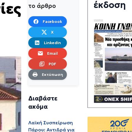
έκδοση
ίες
το άρθρο
Facebook
X
LinkedIn
Email
PDF
Εκτύπωση
Διαβάστε
ακόμα
Λαϊκή Συσπείρωση
Πάρου: Αντιδρά για