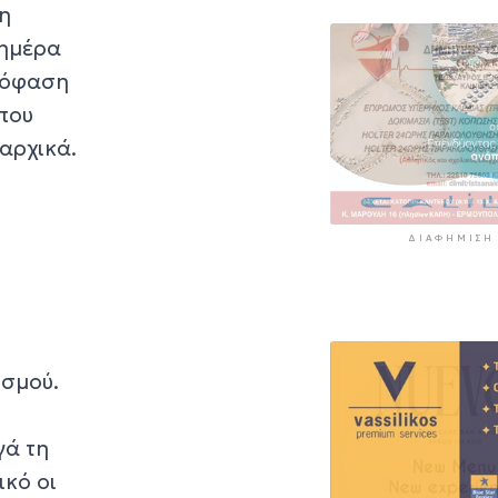
ρη
 ημέρα
απόφαση
 που
 αρχικά.
ΔΙΑΦΉΜΙΣΗ
ισμού.
γά τη
ικό οι