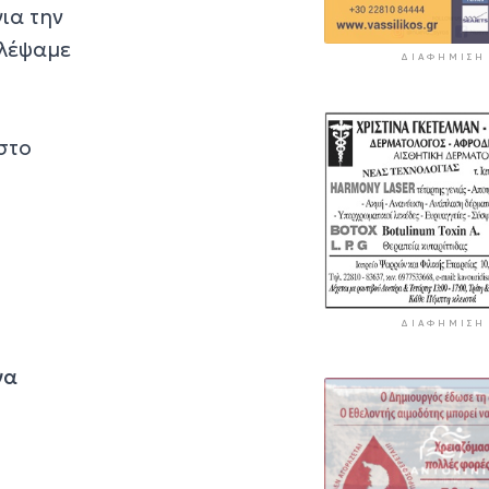
ια την
βλέψαμε
ΔΙΑΦΉΜΙΣΗ
.
στο
ΔΙΑΦΉΜΙΣΗ
να