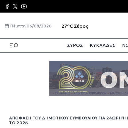
Παράκαμψη
προς
το
κυρίως
☀️
27°C
Σύρος
Πέμπτη 06/08/2026
περιεχόμενο
ΣΥΡΟΣ
ΚΥΚΛΑΔΕΣ
ΝΟ
Παράκαμψη
προς
το
κυρίως
περιεχόμενο
ΑΠΌΦΑΣΗ ΤΟΥ ΔΗΜΟΤΙΚΟΎ ΣΥΜΒΟΥΛΊΟΥ ΓΙΑ 24ΩΡΗ Ή Κ
Ο 2026