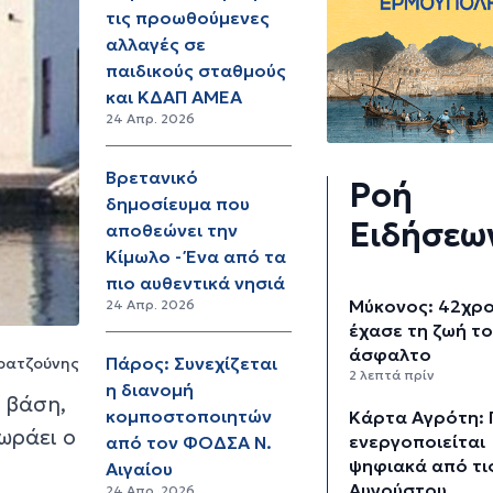
τις προωθούμενες
αλλαγές σε
παιδικούς σταθμούς
και ΚΔΑΠ ΑΜΕΑ
24 Απρ. 2026
Βρετανικό
Ροή
δημοσίευμα που
Ειδήσεω
αποθεώνει την
Κίμωλο - Ένα από τα
πιο αυθεντικά νησιά
Μύκονος: 42χρ
24 Απρ. 2026
έχασε τη ζωή το
άσφαλτο
Πάρος: Συνεχίζεται
ρατζούνης
2 λεπτά πρίν
η διανομή
 βάση,
κομποστοποιητών
Κάρτα Αγρότη: 
χωράει ο
ενεργοποιείται
από τον ΦΟΔΣΑ Ν.
ψηφιακά από τι
Αιγαίου
Αυγούστου
24 Απρ. 2026