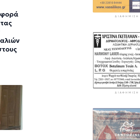
αφορά
ΔΙΑΦΉΜΙΣΗ
ητας
ς
ραλιών
στους
ΔΙΑΦΉΜΙΣΗ