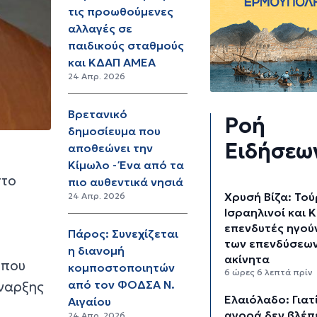
τις προωθούμενες
αλλαγές σε
παιδικούς σταθμούς
και ΚΔΑΠ ΑΜΕΑ
24 Απρ. 2026
Βρετανικό
Ροή
δημοσίευμα που
Ειδήσεω
αποθεώνει την
Κίμωλο - Ένα από τα
στο
πιο αυθεντικά νησιά
Χρυσή Βίζα: Τού
24 Απρ. 2026
Ισραηλινοί και Κ
επενδυτές ηγού
Πάρος: Συνεχίζεται
των επενδύσεων
η διανομή
ακίνητα
 που
κομποστοποιητών
6 ώρες 6 λεπτά πρίν
από τον ΦΟΔΣΑ Ν.
έναρξης
Ελαιόλαδο: Γιατί
Αιγαίου
αγορά δεν βλέπε
24 Απρ. 2026