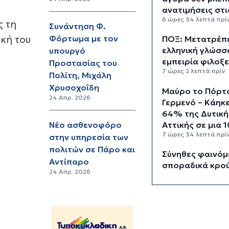
ανατιμήσεις στι
6 ώρες 34 λεπτά πρί
ς τη
Συνάντηση Φ.
ική του
Φόρτωμα με τον
ΠΟΞ: Μετατρέπε
ελληνική γλώσσ
υπουργό
εμπειρία φιλοξε
Προστασίας του
7 ώρες 2 λεπτά πρίν
Πολίτη, Μιχάλη
Χρυσοχοΐδη
Μαύρο το Πόρτ
24 Απρ. 2026
Γερμενό – Κάηκ
64% της Δυτική
Αττικής σε μια 
Νέο ασθενοφόρο
7 ώρες 34 λεπτά πρί
στην υπηρεσία των
πολιτών σε Πάρο και
Σύνηθες φαινόμ
Αντίπαρο
σποραδικά κρο
24 Απρ. 2026
γρίπης σε
τουριστικούς
προορισμούς ό
Ελλάδα
8 ώρες πρίν