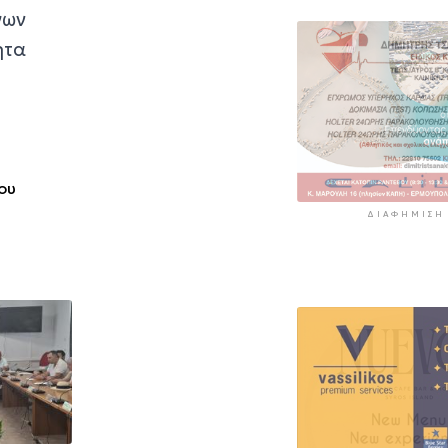
γων
ητα
ου
ΔΙΑΦΉΜΙΣΗ