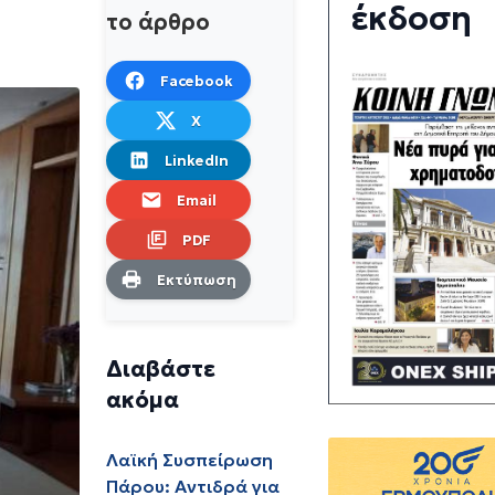
έκδοση
το άρθρο
Facebook
X
LinkedIn
Email
PDF
Εκτύπωση
Διαβάστε
ακόμα
Λαϊκή Συσπείρωση
Πάρου: Αντιδρά για