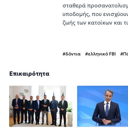
σταθερά προσανατολισμέ
υποδομής, που ενισχύουν
ζωής των κατοίκων και τ
#δόντια
#ελληνικό FBI
#Π
Επικαιρότητα