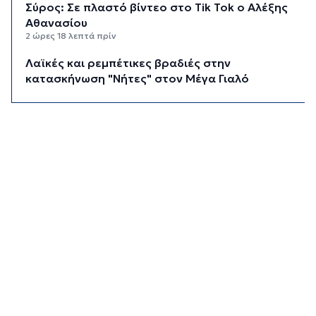
Σύρος: Σε πλαστό βίντεο στο Tik Tok ο Αλέξης
Αθανασίου
2 ώρες 18 λεπτά πρίν
Λαϊκές και ρεμπέτικες βραδιές στην
κατασκήνωση "Νήτες" στον Μέγα Γιαλό
2 ώρες 35 λεπτά πρίν
Ο «χάρτης» των πληρωμών από e-ΕΦΚΑ και
ΔΥΠΑ έως 14 Αυγούστου
2 ώρες 41 λεπτά πρίν
Τουρισμός για Όλους 2026: Ανοιχτή η
πλατφόρμα για όλα τα ΑΦΜ
3 ώρες 3 λεπτά πρίν
Αύγουστος στην Ίο
3 ώρες 32 λεπτά πρίν
Παράταση για περισσότερες από 400
επιχειρήσεις στο «Εξοικονομώ – Επιχειρώ»
3 ώρες 33 λεπτά πρίν