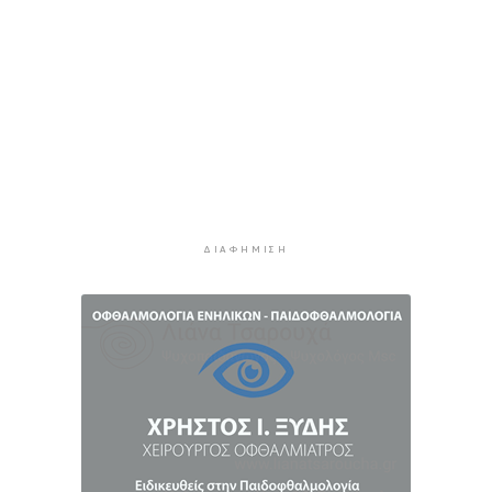
3 ώρες 56 λεπτά πρίν
Ανανέωσε με τον Α.Ο. Σύρου η Φεριντέ Σελιμάι
4 ώρες 1 λεπτό πρίν
Η έλλειψη μηχανικών “παγώνει” διεκδικήσεις
χρηματοδοτήσεων και έργα
4 ώρες 5 λεπτά πρίν
Συζητήσεις με το Υπουργείο για τη διάσωση
του Φάρου της Διδύμης
4 ώρες 10 λεπτά πρίν
ΔΙΑΦΉΜΙΣΗ