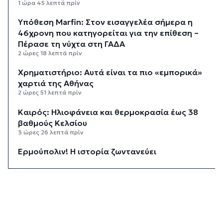
1 ώρα 45 λεπτά πρίν
Υπόθεση Marfin: Στον εισαγγελέα σήμερα η
46χρονη που κατηγορείται για την επίθεση –
Πέρασε τη νύχτα στη ΓΑΔΑ
2 ώρες 18 λεπτά πρίν
Χρηματιστήριο: Αυτά είναι τα πιο «εμπορικά»
χαρτιά της Αθήνας
2 ώρες 51 λεπτά πρίν
Καιρός: Ηλιοφάνεια και θερμοκρασία έως 38
βαθμούς Κελσίου
3 ώρες 26 λεπτά πρίν
Ερμούπολιν! Η ιστορία ζωντανεύει
3 ώρες 36 λεπτά πρίν
Η φωτογραφία της ημέρας
3 ώρες 46 λεπτά πρίν
“Οι εργασίες στο κλειστό, στερούσαν τη
φυσική έδρα της ομάδας”