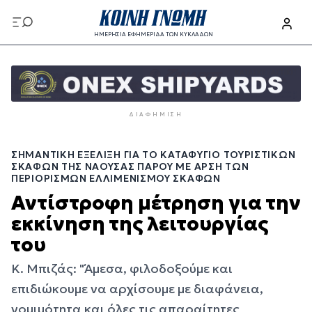
Παράκαμψη
προς
ΗΜΕΡΗΣΙΑ ΕΦΗΜΕΡΙΔΑ ΤΩΝ ΚΥΚΛΑΔΩΝ
το
Παράκαμψη
κυρίως
προς
περιεχόμενο
το
κυρίως
ΔΙΑΦΉΜΙΣΗ
περιεχόμενο
ΣΗΜΑΝΤΙΚΉ ΕΞΈΛΙΞΗ ΓΙΑ ΤΟ ΚΑΤΑΦΎΓΙΟ ΤΟΥΡΙΣΤΙΚΏΝ
ΣΚΑΦΏΝ ΤΗΣ ΝΆΟΥΣΑΣ ΠΆΡΟΥ ΜΕ ΆΡΣΗ ΤΩΝ
ΠΕΡΙΟΡΙΣΜΏΝ ΕΛΛΙΜΕΝΙΣΜΟΎ ΣΚΑΦΏΝ
Αντίστροφη μέτρηση για την
εκκίνηση της λειτουργίας
του
Κ. Μπιζάς: "Άμεσα, φιλοδοξούμε και
επιδιώκουμε να αρχίσουμε με διαφάνεια,
νομιμότητα και όλες τις απαραίτητες