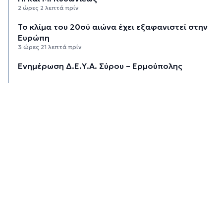
2 ώρες 2 λεπτά πρίν
Το κλίμα του 20ού αιώνα έχει εξαφανιστεί στην
Ευρώπη
3 ώρες 21 λεπτά πρίν
Ενημέρωση Δ.Ε.Υ.Α. Σύρου – Ερμούπολης
3 ώρες 49 λεπτά πρίν
«Στέρεψε» η αγορά από πινακίδες
κυκλοφορίας: Χιλιάδες αυτοκίνητα παραμένουν
αταξινόμητα - Λύση αναζητά το υπουργείο
4 ώρες 15 λεπτά πρίν
Υπόθεση Marfin: Στον εισαγγελέα σήμερα η
46χρονη που κατηγορείται για την επίθεση –
Πέρασε τη νύχτα στη ΓΑΔΑ
4 ώρες 48 λεπτά πρίν
Χρηματιστήριο: Αυτά είναι τα πιο «εμπορικά»
χαρτιά της Αθήνας
5 ώρες 21 λεπτά πρίν