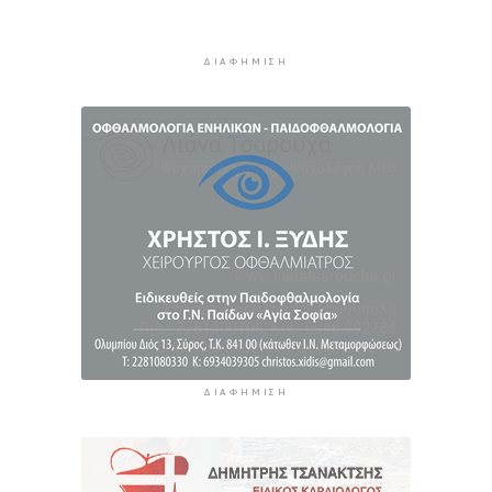
Καιρός: Ηλιοφάνεια και θερμοκρασία έως 38
βαθμούς Κελσίου
ΔΙΑΦΉΜΙΣΗ
5 ώρες 56 λεπτά πρίν
Ερμούπολιν! Η ιστορία ζωντανεύει
6 ώρες 6 λεπτά πρίν
ΔΙΑΦΉΜΙΣΗ