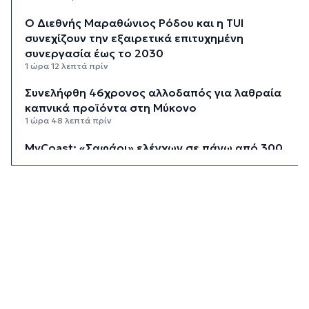
Ο Διεθνής Μαραθώνιος Ρόδου και η TUI
συνεχίζουν την εξαιρετικά επιτυχημένη
συνεργασία έως το 2030
1 ώρα 12 λεπτά πρίν
Συνελήφθη 46χρονος αλλοδαπός για λαθραία
καπνικά προϊόντα στη Μύκονο
1 ώρα 48 λεπτά πρίν
MyCoast: «Σαφάρι» ελέγχων σε πάνω από 300
παραλίες: Έως 73.000 ευρώ τα πρόστιμα
2 ώρες 16 λεπτά πρίν
Γονικές παροχές: Πότε μπορεί να θεωρηθούν
δωρεές και να φορολογηθούν
2 ώρες 54 λεπτά πρίν
Σαφάρι ελέγχων στις παραλίες: Οι περιοχές με
τις περισσότερες καταγγελίες – Πώς τα drones
εντοπίζουν τις αυθαιρεσίες
3 ώρες 28 λεπτά πρίν