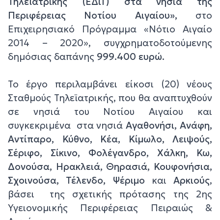
Τηλεϊατρικής (ΕΔιΤ) στα νησιά της
Περιφέρειας Νοτίου Αιγαίου»,
στο
Επιχειρησιακό Πρόγραμμα «Νότιο Αιγαίο
2014 – 2020», συγχρηματοδοτούμενης
δημόσιας δαπάνης
999.400 ευρώ.
Το έργο περιλαμβάνει είκοσι (20) νέους
Σταθμούς Τηλεϊατρικής, που θα αναπτυχθούν
σε νησιά του Νοτίου Αιγαίου και
συγκεκριμένα στα νησιά
Αγαθονήσι, Ανάφη,
Αντίπαρο, Κύθνο, Κέα, Κίμωλο, Λειψούς,
Σέριφο, Σίκινο, Φολέγανδρο, Χάλκη, Κω,
Δονούσα, Ηρακλειά, Θηρασιά, Κουφονήσια,
Σχοινούσα, Τέλενδο, Ψέριμο
και
Αρκιούς
,
βάσει της σχετικής πρότασης της 2ης
Υγειονομικής Περιφέρειας Πειραιώς &