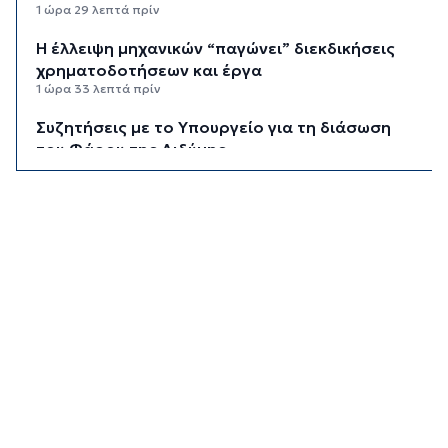
1 ώρα 29 λεπτά πρίν
Η έλλειψη μηχανικών “παγώνει” διεκδικήσεις
χρηματοδοτήσεων και έργα
1 ώρα 33 λεπτά πρίν
Συζητήσεις με το Υπουργείο για τη διάσωση
του Φάρου της Διδύμης
1 ώρα 38 λεπτά πρίν
Οριστικά στον Δήμο Σίφνου οι αθλητικές
εγκαταστάσεις της "Μαρούσας"
1 ώρα 44 λεπτά πρίν
Μια καινοτόμος εκπαιδευτική δράση που
συνδυάζει την ιστορία με την τεχνολογία
1 ώρα 49 λεπτά πρίν
Σχολή προπονητών UEFA C στη Σύρο
1 ώρα 54 λεπτά πρίν
Πιλοτικό πρόγραμμα στην Τήνο για
περισσότερη ανακύκλωση στις επιχειρήσεις