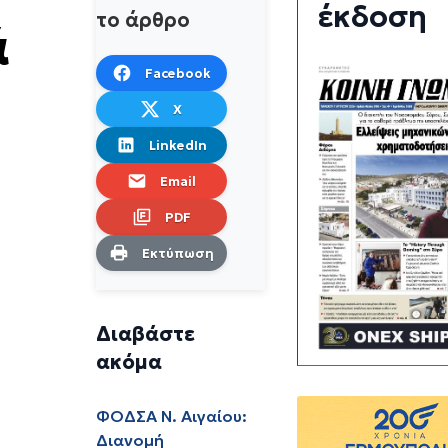
έκδοση
το άρθρο
ά
Facebook
X
LinkedIn
Email
PDF
Εκτύπωση
Διαβάστε
ακόμα
ΦΟΔΣΑ Ν. Αιγαίου:
Διανομή