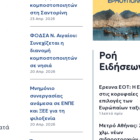
κομποστοποιητών
στη Σαντορίνη
23 Απρ. 2026
ΦΟΔΣΑ Ν. Αιγαίου:
Συνεχίζεται η
διανομή
Ροή
κομποστοποιητών
Ειδήσεω
σε νησιά
20 Απρ. 2026
Έρευνα ΕΟΤ: Η 
Μνημόνιο
στις κορυφαίες
συνεργασίας
επιλογές των
ανάμεσα σε ΕΝΠΕ
Ευρώπαίων ταξ
και ΞΕΕ για τη
1 λεπτό πρίν
φιλοξενία
20 Απρ. 2026
Μετρό Αθήνας: 
ρατά
χλμ. νέων
σιδηροτροχιών 