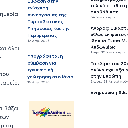
Έμφαση στην
τελικό στάδιο η
ενίσχυση
αναβάθμιση
ευημερία
συνεργασίας της
34 λεπτά πρίν
Πυροσβεστικής
Άνδρος: Εικαστ
Υπηρεσίας και της
«Φως εκ φωτός
Περιφέρειας
Ίδρυμα Π. και Μ.
17 Απρ. 2026
Κυδωνιέως
αι όλοι
1 ώρα 10 λεπτά πρίν
Υπογράφεται η
ο
σύμβαση για
Το κλίμα του 20
αιώνα έχει εξαφ
ερευνητική
 που
στην Ευρώπη
γεώτρηση στο Ιόνιο
ταμείο,
2 ώρες 29 λεπτά πρί
16 Απρ. 2026
ι
Ενημέρωση Δ.Ε.
Σύρου – Ερμούπ
2 ώρες 57 λεπτά πρί
ι βάζει
«Στέρεψε» η αγ
 των
από πινακίδες
ίριση
κυκλοφορίας: Χ