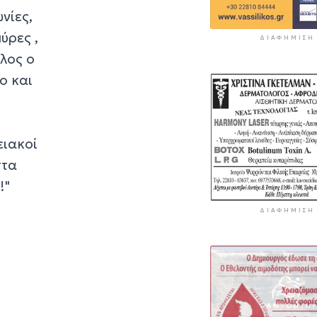
νίες,
ύρες ,
ΔΙΑΦΉΜΙΣΗ
λος ο
ο και
ειακοί
στα
!"
ΔΙΑΦΉΜΙΣΗ