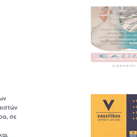
ΔΙΑΦΉΜΙΣΗ
των
αιστών
ρα, σε
και