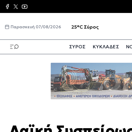
Παράκαμψη
προς
το
κυρίως
☀️
25°C
Σύρος
Παρασκευή 07/08/2026
περιεχόμενο
ΣΥΡΟΣ
ΚΥΚΛΑΔΕΣ
ΝΟ
Παράκαμψη
προς
το
κυρίως
περιεχόμενο
Λαϊκή Συσπείρωσ