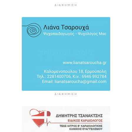
ΔΙΑΦΉΜΙΣΗ
MyCoast: «Σαφάρι» ελέγχων σε πάνω από 300
παραλίες: Έως 73.000 ευρώ τα πρόστιμα
4 ώρες 58 λεπτά πρίν
Γονικές παροχές: Πότε μπορεί να θεωρηθούν
δωρεές και να φορολογηθούν
5 ώρες 36 λεπτά πρίν
ΔΙΑΦΉΜΙΣΗ