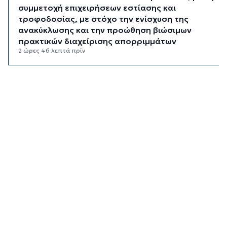
συμμετοχή επιχειρήσεων εστίασης και
τροφοδοσίας, με στόχο την ενίσχυση της
ανακύκλωσης και την προώθηση βιώσιμων
πρακτικών διαχείρισης απορριμμάτων
2 ώρες 46 λεπτά πρίν
Έγγραφη πρόταση για τη σύσταση και
λειτουργεία της Τουριστικής Επιτροπής
3 ώρες 18 λεπτά πρίν
Φωταγώγηση του Δημαρχείου σήμερα 7
Αυγούστου
3 ώρες 21 λεπτά πρίν
Ο Διεθνής Μαραθώνιος Ρόδου και η TUI
συνεχίζουν την εξαιρετικά επιτυχημένη
συνεργασία έως το 2030
3 ώρες 54 λεπτά πρίν
Συνελήφθη 46χρονος αλλοδαπός για λαθραία
καπνικά προϊόντα στη Μύκονο
4 ώρες 30 λεπτά πρίν