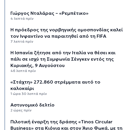
Γιώργος Νταλάρας – «Ρεμπέτικο»
4 λεπτά πρίν
Η πρόεδρος της νορβηγικής ομοσπονδίας καλεί
τον Ινφαντίνο να παραιτηθεί από τη FIFA
7 λεπτά πρίν
H Ισπανία ζήτησε από την Ιταλία να θέσει και
πάλι σε ισχύ τη Συμφωνία Σένγκεν εντός της
Κυριακής, 9 Αυγούστου
46 λεπτά πρίν
«Στάχτη» 272.860 στρέμματα αυτό το
καλοκαίρι
1 ώρα 30 λεπτά πρίν
Αστυνομικό δελτίο
2 ώρες πρίν
Πιλοτική έναρξη της δράσης «Tinos Circular
Business» στα Κιόνια και στον Άγιο Φωκά, με τη