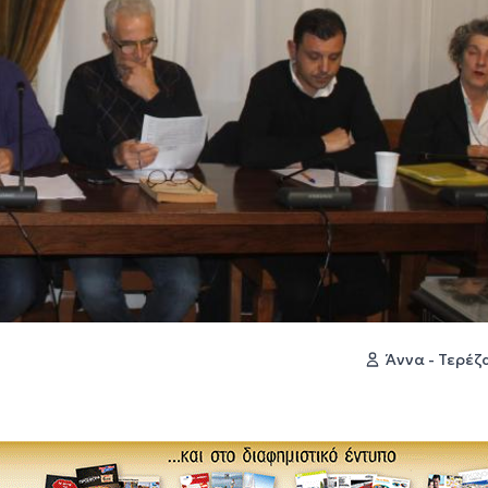
Άννα - Τερέ