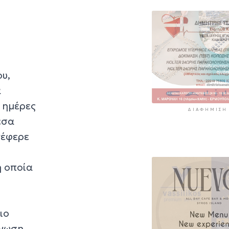
υ,
α
ε ημέρες
ΔΙΑΦΉΜΙΣΗ
έσα
νέφερε
η οποία
ιο
Ένωση