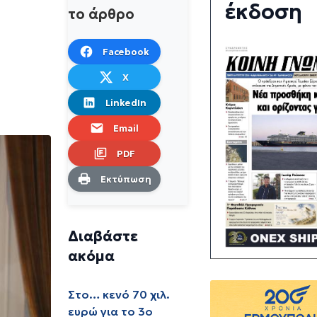
έκδοση
το άρθρο
Facebook
X
LinkedIn
Email
PDF
Εκτύπωση
Διαβάστε
ακόμα
Στο… κενό 70 χιλ.
ευρώ για το 3ο