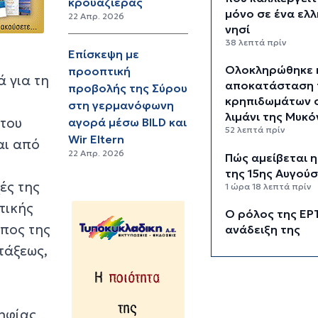
κρουαζιέρας
μόνο σε ένα ελλ
22 Απρ. 2026
νησί
38 λεπτά πρίν
Επίσκεψη με
Ολοκληρώθηκε 
προοπτική
 για τη
αποκατάσταση 
προβολής της Σύρου
κρηπιδωμάτων 
στη γερμανόφωνη
λιμάνι της Μυκ
 του
αγορά μέσω BILD και
52 λεπτά πρίν
Wir Eltern
αι από
22 Απρ. 2026
Πώς αμείβεται η
της 15ης Αυγού
ές της
1 ώρα 18 λεπτά πρίν
τικής
Ο ρόλος της ΕΡ
όπος της
ανάδειξη της
πολιτιστικής κα
τάξεως,
τουριστικής
ταυτότητας της
1 ώρα 38 λεπτά πρίν
ψηφίας
Περιπέτεια για 