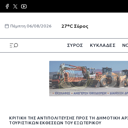
Παράκαμψη
προς
το
κυρίως
☀️
27°C
Σύρος
Πέμπτη 06/08/2026
περιεχόμενο
ΣΥΡΟΣ
ΚΥΚΛΑΔΕΣ
ΝΟ
Παράκαμψη
προς
το
κυρίως
περιεχόμενο
ΚΡΙΤΙΚΉ ΤΗΣ ΑΝΤΙΠΟΛΊΤΕΥΣΗΣ ΠΡΟΣ ΤΗ ΔΗΜΟΤΙΚΉ ΑΡ
ΤΟΥΡΙΣΤΙΚΏΝ ΕΚΘΈΣΕΩΝ ΤΟΥ ΕΞΩΤΕΡΙΚΟΎ