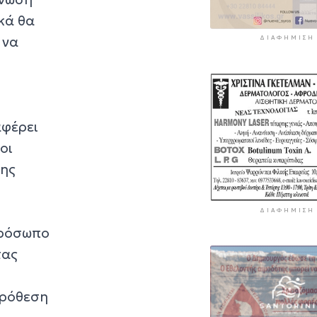
ικά θα
 να
ΔΙΑΦΉΜΙΣΗ
η
αφέρει
οι
της
ΔΙΑΦΉΜΙΣΗ
 πρόσωπο
τας
πρόθεση