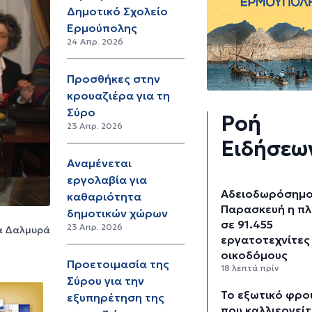
Δημοτικό Σχολείο
Ερμούπολης
24 Απρ. 2026
Προσθήκες στην
κρουαζιέρα για τη
Σύρο
Ροή
23 Απρ. 2026
Ειδήσεω
Αναμένεται
εργολαβία για
Αδειοδωρόσημο
καθαριότητα
Παρασκευή η π
δημοτικών χώρων
σε 91.455
23 Απρ. 2026
ζα Δαλμυρά
εργατοτεχνίτες
οικοδόμους
Προετοιμασία της
18 λεπτά πρίν
Σύρου για την
Το εξωτικό φρο
εξυπηρέτηση της
που καλλιεργείτ