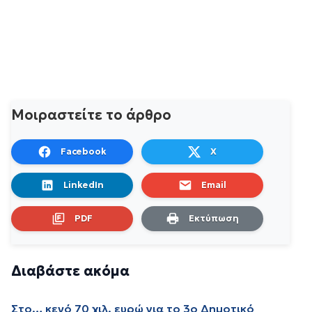
Μοιραστείτε το άρθρο
Facebook
X
LinkedIn
Email
PDF
Εκτύπωση
Διαβάστε ακόμα
Στο… κενό 70 χιλ. ευρώ για το 3ο Δημοτικό