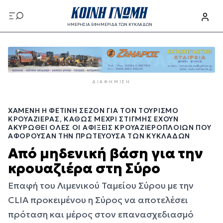
Παράκαμψη
προς
ΗΜΕΡΗΣΙΑ ΕΦΗΜΕΡΙΔΑ ΤΩΝ ΚΥΚΛΑΔΩΝ
το
Παράκαμψη
κυρίως
προς
περιεχόμενο
το
κυρίως
ΔΙΑΦΉΜΙΣΗ
περιεχόμενο
ΧΑΜΈΝΗ Η ΦΕΤΙΝΉ ΣΕΖΌΝ ΓΙΑ ΤΟΝ ΤΟΥΡΙΣΜΌ
ΚΡΟΥΑΖΙΈΡΑΣ, ΚΑΘΏΣ ΜΈΧΡΙ ΣΤΙΓΜΉΣ ΈΧΟΥΝ
ΑΚΥΡΩΘΕΊ ΌΛΕΣ ΟΙ ΑΦΊΞΕΙΣ ΚΡΟΥΑΖΙΕΡΌΠΛΟΙΩΝ ΠΟΥ
ΑΦΟΡΟΎΣΑΝ ΤΗΝ ΠΡΩΤΕΎΟΥΣΑ ΤΩΝ ΚΥΚΛΆΔΩΝ
Από μηδενική βάση για την
κρουαζιέρα στη Σύρο
Επαφή του Λιμενικού Ταμείου Σύρου με την
CLIA προκειμένου η Σύρος να αποτελέσει
πρόταση και μέρος στον επανασχεδιασμό