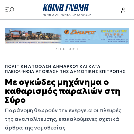
Παράκαμψη
προς
ΗΜΕΡΗΣΙΑ ΕΦΗΜΕΡΙΔΑ ΤΩΝ ΚΥΚΛΑΔΩΝ
το
Παράκαμψη
κυρίως
προς
περιεχόμενο
το
κυρίως
ΔΙΑΦΉΜΙΣΗ
περιεχόμενο
ΠΟΛΙΤΙΚΉ ΑΠΌΦΑΣΗ ΔΗΜΆΡΧΟΥ ΚΑΙ ΚΑΤΆ
ΠΛΕΙΟΨΗΦΊΑ ΑΠΌΦΑΣΗ ΤΗΣ ΔΗΜΟΤΙΚΉΣ ΕΠΙΤΡΟΠΉΣ
Με ογκώδες μηχάνημα ο
καθαρισμός παραλιών στη
Σύρο
Παράνομη θεωρούν την ενέργεια οι πλευρές
της αντιπολίτευσης, επικαλούμενες σχετικά
άρθρα της νομοθεσίας