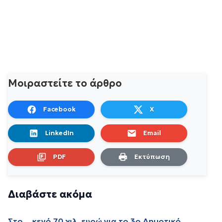
Μοιραστείτε το άρθρο
Facebook
X
LinkedIn
Email
PDF
Εκτύπωση
Διαβάστε ακόμα
Στο… κενό 70 χιλ. ευρώ για το 3ο Δημοτικό