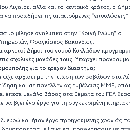
ου Αιγαίου, αλλά και το κεντρικό κράτος, ο Δήμ
ια να προωθήσει τις απαιτούμενες “επουλώσεις”
ασμό μίλησε αναλυτικά στην “Κοινή Γνώμη” ο
Υπηρεσιών, Φραγκίσκος Βακόνδιος.
αι αρκετοί Δήμοι του νομού Κυκλάδων προγραμμ
τις σχολικές μονάδες τους. Υπάρχει προγραμμα
ρμούπολης για το τρέχον διάστημα;
4 είχε αρχίσει με την πτώση των σοβάδων στα Λύ
ή είδηση και σε πανελλήνιας εμβέλειας ΜΜΕ, οπό
, έπεσε μεγάλο βάρος στα θέματα του ΓΕΛ Σύρο
 να βγει ένα έργο για τη συγκεκριμένη κτηριακ
λ. ευρώ και ήταν έργο προηγούμενης χρονιάς πο
Το δημοπρατήσαμε ξανά και προχωρήσαμε με απ