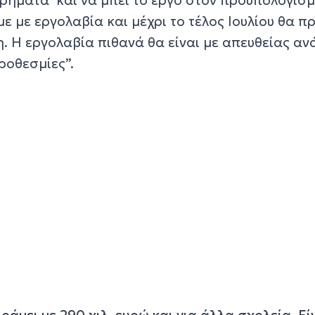
με εργολαβία και μέχρι το τέλος Ιουλίου θα πρ
η. Η εργολαβία πιθανά θα είναι με απευθείας α
ροθεσμίες”.
ράμει με 290 χιλ. ευρώ και για άλλα σχολεία. Εί