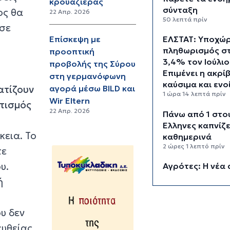
κρουαζιέρας
σύνταξη
ος θα
22 Απρ. 2026
50 λεπτά πρίν
 σε
Επίσκεψη με
ΕΛΣΤΑΤ: Υποχώ
πληθωρισμός σ
προοπτική
3,4% τον Ιούλιο
προβολής της Σύρου
Επιμένει η ακρί
στη γερμανόφωνη
καύσιμα και ενο
ατίζουν
αγορά μέσω BILD και
1 ώρα 14 λεπτά πρίν
Wir Eltern
τισμός
22 Απρ. 2026
Πάνω από 1 στο
Έλληνες καπνίζε
κεια. Το
καθημερινά
2 ώρες 1 λεπτό πρίν
τε
υ.
Αγρότες: Η νέα 
ενίσχυσης 2026
ή
myAGRO, οι αλλ
και οι προθεσμί
2 ώρες 44 λεπτά πρί
υ δεν
ευθείας
Κόλαφος ΟΟΣΑ: