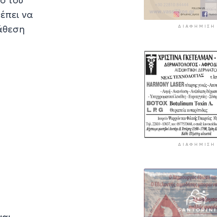
έπει να
νάθεση
ΔΙΑΦΉΜΙΣΗ
ΔΙΑΦΉΜΙΣΗ
ναι