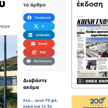
υ
έκδοση
το άρθρο
Facebook
σεων
X
LinkedIn
Email
PDF
Εκτύπωση
Διαβάστε
ακόμα
Στο… κενό 70 χιλ.
ευρώ για το 3ο