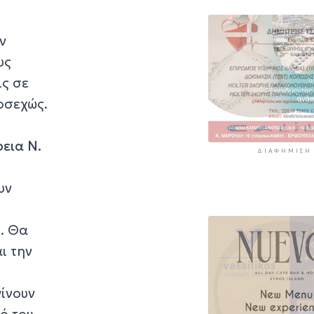
6 ώρες 39 λεπτά πρί
«Στάχτη» 272.8
ν
στρέμματα αυτ
καλοκαίρι
υς
7 ώρες 22 λεπτά πρί
ις σε
οσεχώς.
εια Ν.
ΔΙΑΦΉΜΙΣΗ
υν
. Θα
ι την
γίνουν
ό του