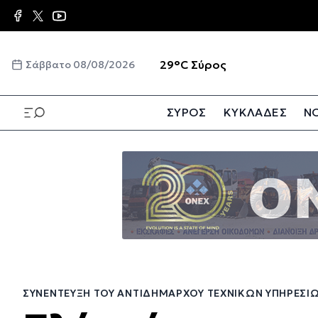
Παράκαμψη
προς
το
κυρίως
☀️
29°C
Σύρος
Σάββατο 08/08/2026
περιεχόμενο
ΣΥΡΟΣ
ΚΥΚΛΑΔΕΣ
ΝΟ
Παράκαμψη
προς
το
κυρίως
περιεχόμενο
ΣΥΝΈΝΤΕΥΞΗ ΤΟΥ ΑΝΤΙΔΗΜΆΡΧΟΥ ΤΕΧΝΙΚΏΝ ΥΠΗΡΕΣΙ