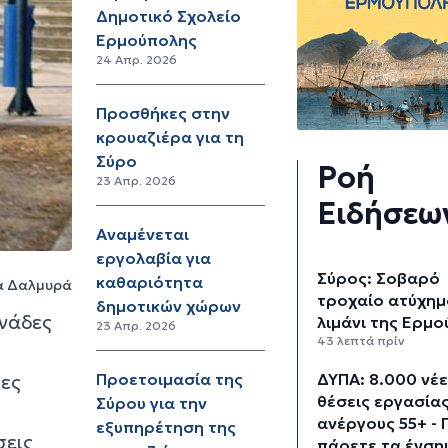
Δημοτικό Σχολείο
Ερμούπολης
24 Απρ. 2026
Προσθήκες στην
κρουαζιέρα για τη
Σύρο
Ροή
23 Απρ. 2026
Ειδήσεω
Αναμένεται
εργολαβία για
Σύρος: Σοβαρό
καθαριότητα
ζα Δαλμυρά
τροχαίο ατύχημ
δημοτικών χώρων
ονάδες
λιμάνι της Ερμ
23 Απρ. 2026
43 λεπτά πρίν
ΔΥΠΑ: 8.000 νέ
Προετοιμασία της
τες
θέσεις εργασίας
Σύρου για την
ανέργους 55+ - 
εξυπηρέτηση της
σεις
πάρετε τα ένση