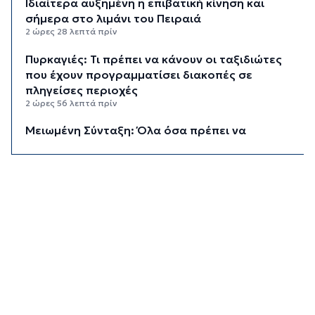
Ιδιαίτερα αυξημένη η επιβατική κίνηση και
σήμερα στο λιμάνι του Πειραιά
2 ώρες 28 λεπτά πρίν
Πυρκαγιές: Τι πρέπει να κάνουν οι ταξιδιώτες
που έχουν προγραμματίσει διακοπές σε
πληγείσες περιοχές
2 ώρες 56 λεπτά πρίν
Μειωμένη Σύνταξη: Όλα όσα πρέπει να
γνωρίζετε
3 ώρες 32 λεπτά πρίν
Πινακίδες κυκλοφορίας με λίγα “κλικ”
3 ώρες 53 λεπτά πρίν
Έρχεται η ψηφιακή Κάρτα Αγρότη
4 ώρες 15 λεπτά πρίν
Νάξος: Ιστιοφόρο με έξι επιβαίνοντες
προσάραξε σε βραχώδη βυθό
4 ώρες 36 λεπτά πρίν