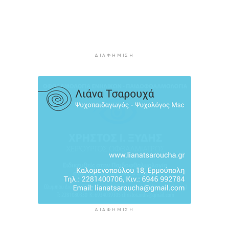
Φωτιές: “Κόκκινος” συναγερμός σήμερα σε
Αττική και νησιά
4 ώρες 55 λεπτά πρίν
Καιρός: Έως 8 μποφόρ στις Κυκλάδες σήμερα
Κυριακή
ΔΙΑΦΉΜΙΣΗ
5 ώρες 12 λεπτά πρίν
ΔΙΑΦΉΜΙΣΗ