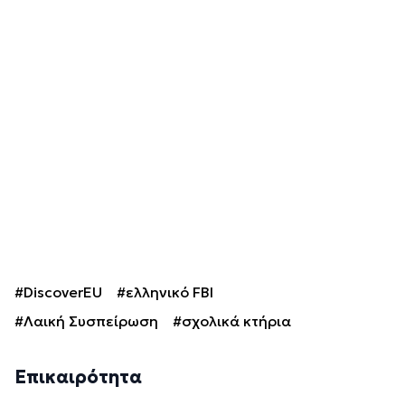
#DiscoverEU
#ελληνικό FBI
#Λαική Συσπείρωση
#σχολικά κτήρια
Επικαιρότητα