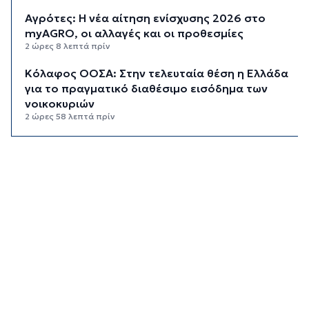
Αγρότες: Η νέα αίτηση ενίσχυσης 2026 στο
myAGRO, οι αλλαγές και οι προθεσμίες
2 ώρες 8 λεπτά πρίν
Κόλαφος ΟΟΣΑ: Στην τελευταία θέση η Ελλάδα
για το πραγματικό διαθέσιμο εισόδημα των
νοικοκυριών
2 ώρες 58 λεπτά πρίν
Κορυφώνεται η έξοδος των αδειούχων ενόψει
15αύγουστου: Γεμάτα πλοία, λεωφορεία και
ουρές χιλιομέτρων στα σύνορα
3 ώρες 34 λεπτά πρίν
Η αγγλική ομοσπονδία καταργεί τα τσιμεντένια
προστατευτικά γύρω από τον αγωνιστικό χώρο
μετά τον θάνατο ποδοσφαιριστή
4 ώρες 19 λεπτά πρίν
Ο Γιώργος Νταλάρας έρχεται στη Σύρο με το
«Ρεμπέτικο»