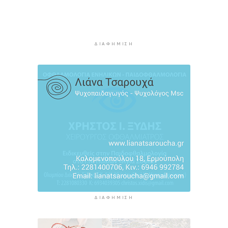
5 ώρες 21 λεπτά πρίν
Η πρόεδρος της νορβηγικής ομοσπονδίας καλεί
τον Ινφαντίνο να παραιτηθεί από τη FIFA
5 ώρες 24 λεπτά πρίν
ΔΙΑΦΉΜΙΣΗ
H Ισπανία ζήτησε από την Ιταλία να θέσει και
πάλι σε ισχύ τη Συμφωνία Σένγκεν εντός της
Κυριακής, 9 Αυγούστου
6 ώρες 3 λεπτά πρίν
«Στάχτη» 272.860 στρέμματα αυτό το
καλοκαίρι
6 ώρες 47 λεπτά πρίν
ΔΙΑΦΉΜΙΣΗ