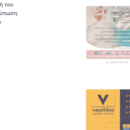
ή του
ντύπωση
ο
ΔΙΑΦΉΜΙΣΗ