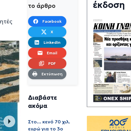
έκδοση
το άρθρο
ητές
Facebook
X
LinkedIn
Email
PDF
Εκτύπωση
Διαβάστε
ακόμα
Στο… κενό 70 χιλ.
ευρώ για το 3ο