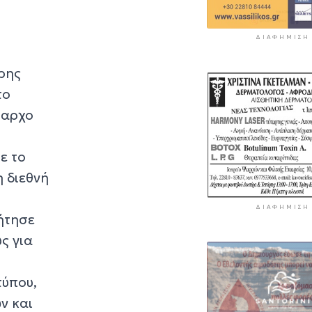
ΔΙΑΦΉΜΙΣΗ
Άρης
το
μαρχο
ε το
η διεθνή
ΔΙΑΦΉΜΙΣΗ
ήτησε
ς για
τύπου,
ν και