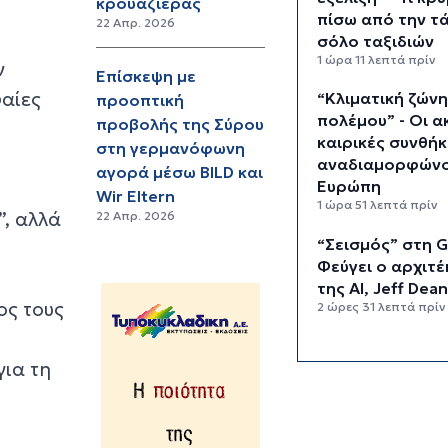
κρουαζιέρας
πίσω από την τ
22 Απρ. 2026
σόλο ταξιδιών
1 ώρα 11 λεπτά πρίν
ν
Επίσκεψη με
φαίες
“Κλιματική ζών
προοπτική
πολέμου” - Οι α
προβολής της Σύρου
καιρικές συνθήκ
στη γερμανόφωνη
αναδιαμορφώνο
αγορά μέσω BILD και
Ευρώπη
Wir Eltern
1 ώρα 51 λεπτά πρίν
”, αλλά
22 Απρ. 2026
“Σεισμός” στη G
Φεύγει ο αρχιτ
της AI, Jeff Dea
ος τους
2 ώρες 31 λεπτά πρίν
Το παρεξηγημέ
για τη
αιθέριο έλαιο π
κρατά μακριά τ
κουνούπια για 3
3 ώρες 1 λεπτό πρίν