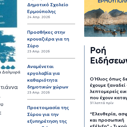
Δημοτικό Σχολείο
Ερμούπολης
24 Απρ. 2026
Προσθήκες στην
κρουαζιέρα για τη
Σύρο
Ροή
23 Απρ. 2026
Ειδήσεω
Αναμένεται
ζα Δαλμυρά
εργολαβία για
Ο Ήλιος όπως δ
καθαριότητα
έχουμε ξαναδεί 
στιάννα
δημοτικών χώρων
λεπτομερείς ει
23 Απρ. 2026
,
που έχουν κατα
ου
31 λεπτά πρίν
Προετοιμασία της
ε
“Ελευθερία, ασ
Σύρου για την
και προσωπική
εξυπηρέτηση της
εξέλιξη” - Τι κρ