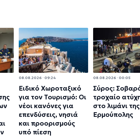
08.08.2026 · 09:24
08.08.2026 · 00:05
Ειδικό Χωροταξικό
Σύρος: Σοβαρ
σης
για τον Τουρισμό: Οι
τροχαίο ατύχ
ων
νέοι κανόνες για
στο λιμάνι της
επενδύσεις, νησιά
Ερμούπολης
αι
και προορισμούς
ων
υπό πίεση