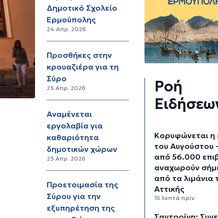
Δημοτικό Σχολείο
Ερμούπολης
24 Απρ. 2026
Προσθήκες στην
κρουαζιέρα για τη
Σύρο
Ροή
23 Απρ. 2026
Ειδήσεω
Αναμένεται
εργολαβία για
Κορυφώνεται η
καθαριότητα
του Αυγούστου 
δημοτικών χώρων
από 56.000 επι
23 Απρ. 2026
αναχωρούν σήμ
από τα λιμάνια 
Προετοιμασία της
Αττικής
Σύρου για την
15 λεπτά πρίν
εξυπηρέτηση της
Σαντορίνη: Συν