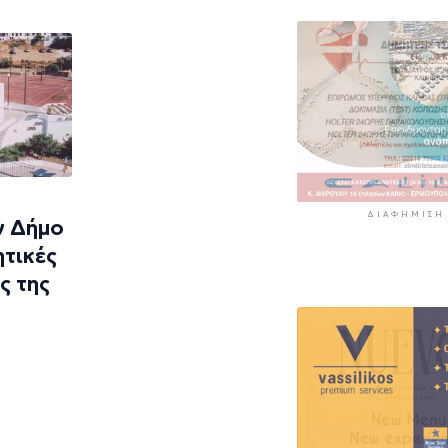
προορισμούς υ
πίεση
4 ώρες 39 λεπτά πρί
ΔΙΑΦΉΜΙΣΗ
ν Δήμο
ητικές
ς της