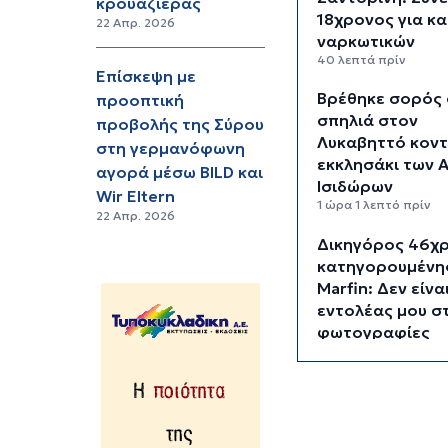
κρουαζιέρας
18χρονος για κ
22 Απρ. 2026
ναρκωτικών
40 λεπτά πρίν
Επίσκεψη με
Βρέθηκε σορός 
προοπτική
σπηλιά στον
προβολής της Σύρου
Λυκαβηττό κοντ
στη γερμανόφωνη
εκκλησάκι των 
αγορά μέσω BILD και
Ισιδώρων
Wir Eltern
1 ώρα 1 λεπτό πρίν
22 Απρ. 2026
Δικηγόρος 46χ
κατηγορουμένης
Marfin: Δεν είνα
εντολέας μου στ
φωτογραφίες
1 ώρα 16 λεπτά πρίν
Συνεδρίασε η Ε
Εκτίμησης Κινδ
λόγω των υψηλ