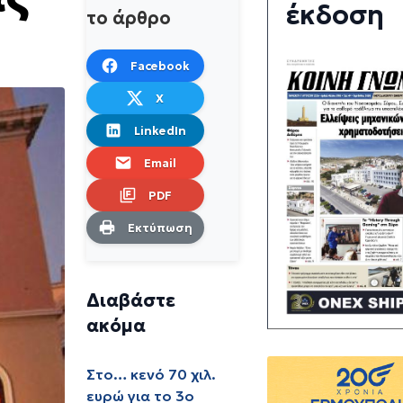
έκδοση
το άρθρο
Facebook
X
LinkedIn
Email
PDF
Εκτύπωση
Διαβάστε
ακόμα
Στο… κενό 70 χιλ.
ευρώ για το 3ο