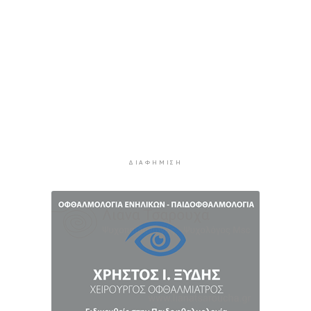
Σχολή προπονητών UEFA C στη Σύρο
1 ώρα 34 λεπτά πρίν
Πιλοτικό πρόγραμμα στην Τήνο για
περισσότερη ανακύκλωση στις επιχειρήσεις
1 ώρα 39 λεπτά πρίν
Ένα διήμερο με αρχαιολογικές και πολιτιστικές
δράσεις
1 ώρα 44 λεπτά πρίν
ΔΙΑΦΉΜΙΣΗ