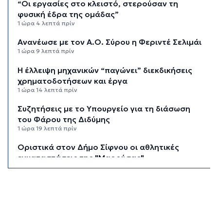
“Οι εργασίες στο κλειστό, στερούσαν τη
φυσική έδρα της ομάδας”
1 ώρα 4 λεπτά πρίν
Ανανέωσε με τον Α.Ο. Σύρου η Φεριντέ Σελιμάι
1 ώρα 9 λεπτά πρίν
Η έλλειψη μηχανικών “παγώνει” διεκδικήσεις
χρηματοδοτήσεων και έργα
1 ώρα 14 λεπτά πρίν
Συζητήσεις με το Υπουργείο για τη διάσωση
του Φάρου της Διδύμης
1 ώρα 19 λεπτά πρίν
Οριστικά στον Δήμο Σίφνου οι αθλητικές
εγκαταστάσεις της "Μαρούσας"
1 ώρα 24 λεπτά πρίν
Μια καινοτόμος εκπαιδευτική δράση που
συνδυάζει την ιστορία με την τεχνολογία
1 ώρα 29 λεπτά πρίν