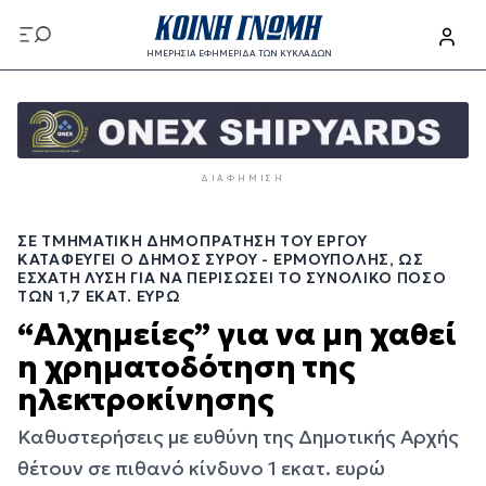
Παράκαμψη
προς
ΗΜΕΡΗΣΙΑ ΕΦΗΜΕΡΙΔΑ ΤΩΝ ΚΥΚΛΑΔΩΝ
το
Παράκαμψη
κυρίως
προς
περιεχόμενο
το
κυρίως
ΔΙΑΦΉΜΙΣΗ
περιεχόμενο
ΣΕ ΤΜΗΜΑΤΙΚΉ ΔΗΜΟΠΡΆΤΗΣΗ ΤΟΥ ΈΡΓΟΥ
ΚΑΤΑΦΕΎΓΕΙ Ο ΔΉΜΟΣ ΣΎΡΟΥ - ΕΡΜΟΎΠΟΛΗΣ, ΩΣ
ΈΣΧΑΤΗ ΛΎΣΗ ΓΙΑ ΝΑ ΠΕΡΙΣΏΣΕΙ ΤΟ ΣΥΝΟΛΙΚΌ ΠΟΣΌ
ΤΩΝ 1,7 ΕΚΑΤ. ΕΥΡΏ
“Αλχημείες” για να μη χαθεί
η χρηματοδότηση της
ηλεκτροκίνησης
Καθυστερήσεις με ευθύνη της Δημοτικής Αρχής
θέτουν σε πιθανό κίνδυνο 1 εκατ. ευρώ