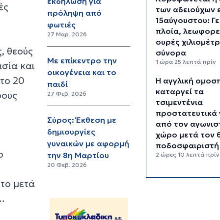
εκδήλωση για
ές
των αδειούχων 
πρόληψη από
15αύγουστου: Γ
φωτιές
πλοία, λεωφορε
27 Μαρ. 2026
ουρές χιλιομέτ
, θεούς
σύνορα
Με επίκεντρο την
1 ώρα 25 λεπτά πρίν
ασία και
οικογένεια και το
ατο 20
Η αγγλική ομοσ
παιδί
καταργεί τα
ρους
27 Φεβ. 2026
τσιμεντένια
προστατευτικά
Σύρος: Έκθεση με
από τον αγωνισ
δημιουργίες
χώρο μετά τον 
γυναικών με αφορμή
ποδοσφαιριστή
ο
την 8η Μαρτίου
2 ώρες 10 λεπτά πρίν
20 Φεβ. 2026
Ο Γιώργος Ντα
ρτο μετά
έρχεται στη Σύρ
«Ρεμπέτικο»
υ…
3 ώρες 12 λεπτά πρίν