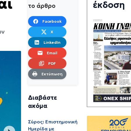
αι
έκδοση
το άρθρο
Facebook
υν
X
LinkedIn
Email
PDF
Εκτύπωση
Διαβάστε
ακόμα
Σύρος: Επιστημονική
Ημερίδα με