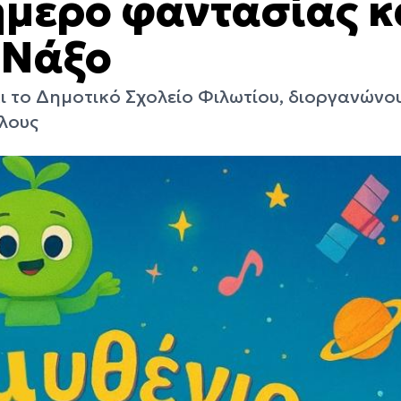
ήμερο φαντασίας κ
 Νάξο
ι το Δημοτικό Σχολείο Φιλωτίου, διοργανώνο
άλους