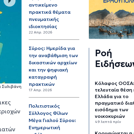
αντικείμενο
πρακτικά θέματα
πνευματικής
ιδιοκτησίας
22 Απρ. 2026
Σύρος: Ημερίδα για
Ροή
την αναβάθμιση των
Ειδήσεω
δικαστικών αρχείων
και την ψηφιακή
καταγραφή
Κόλαφος ΟΟΣΑ:
πρακτικών
 Συλιβάνη
τελευταία θέση 
17 Απρ. 2026
Ελλάδα για το
ικες
πραγματικό δια
Πολιτιστικός
εισόδημα των
εριοχών
Σύλλογος Φίλων
νοικοκυριών
Μέγα Γιαλού Σύρου:
49 λεπτά πρίν
Ενημερωτική
ιατών
Κορυφώνεται η