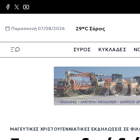
Παράκαμψη
προς
το
κυρίως
☀️
29°C
Σύρος
Παρασκευή 07/08/2026
περιεχόμενο
ΣΥΡΟΣ
ΚΥΚΛΑΔΕΣ
ΝΟ
Παράκαμψη
προς
το
κυρίως
περιεχόμενο
ΜΑΓΕΥΤΙΚΈΣ ΧΡΙΣΤΟΥΓΕΝΝΙΆΤΙΚΕΣ ΕΚΔΗΛΏΣΕΙΣ ΣΕ ΦΙ