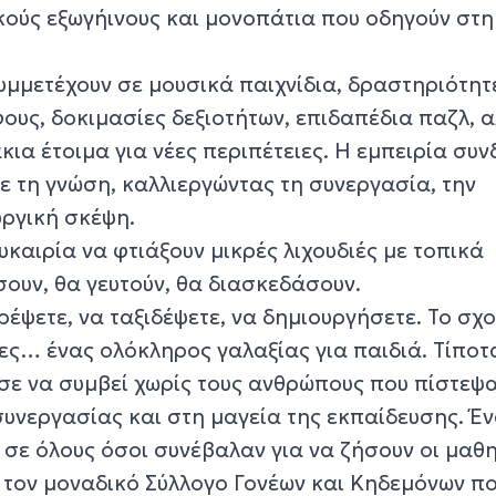
κούς εξωγήινους και μονοπάτια που οδηγούν στη
υμμετέχουν σε μουσικά παιχνίδια, δραστηριότητ
φους, δοκιμασίες δεξιοτήτων, επιδαπέδια παζλ, α
κια έτοιμα για νέες περιπέτειες. Η εμπειρία συν
με τη γνώση, καλλιεργώντας τη συνεργασία, την
υργική σκέψη.
υκαιρία να φτιάξουν μικρές λιχουδιές με τοπικά
ουν, θα γευτούν, θα διασκεδάσουν.
ρέψετε, να ταξιδέψετε, να δημιουργήσετε. Το σχ
ρες… ένας ολόκληρος γαλαξίας για παιδιά. Τίπο
σε να συμβεί χωρίς τους ανθρώπους που πίστεψ
συνεργασίας και στη μαγεία της εκπαίδευσης. Έ
ώ σε όλους όσοι συνέβαλαν για να ζήσουν οι μαθ
ε τον μοναδικό Σύλλογο Γονέων και Κηδεμόνων π