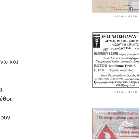
ΔΙΑΦΉΜΙΣΗ
νω και
ι
ΔΙΑΦΉΜΙΣΗ
μύθοι
ζουν