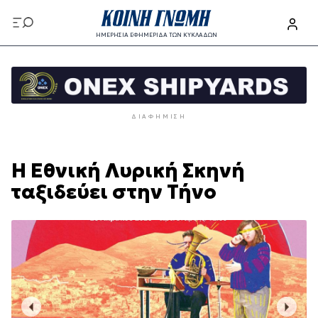
Παράκαμψη
προς
ΗΜΕΡΗΣΙΑ ΕΦΗΜΕΡΙΔΑ ΤΩΝ ΚΥΚΛΑΔΩΝ
το
Παράκαμψη
κυρίως
προς
περιεχόμενο
το
κυρίως
ΔΙΑΦΉΜΙΣΗ
περιεχόμενο
Η Εθνική Λυρική Σκηνή
ταξιδεύει στην Τήνο