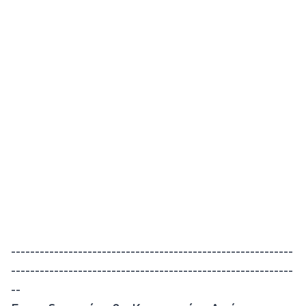
-----------------------------------------------------------
-----------------------------------------------------------
--