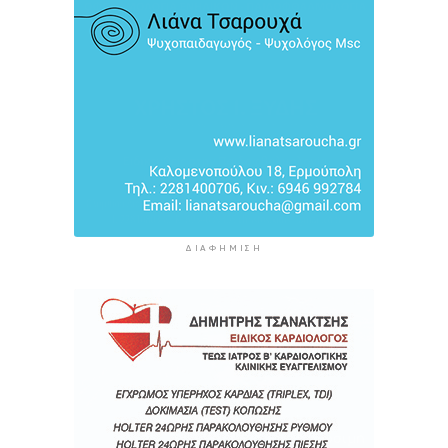
Φωταγώγηση του Δημαρχείου σήμερα 7
Αυγούστου
6 ώρες 6 λεπτά πρίν
Ο Διεθνής Μαραθώνιος Ρόδου και η TUI
συνεχίζουν την εξαιρετικά επιτυχημένη
συνεργασία έως το 2030
6 ώρες 39 λεπτά πρίν
ΔΙΑΦΉΜΙΣΗ