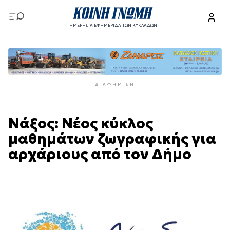
Παράκαμψη
προς
ΗΜΕΡΗΣΙΑ ΕΦΗΜΕΡΙΔΑ ΤΩΝ ΚΥΚΛΑΔΩΝ
το
Παράκαμψη
κυρίως
προς
περιεχόμενο
το
κυρίως
ΔΙΑΦΉΜΙΣΗ
περιεχόμενο
Νάξος: Νέος κύκλος
μαθημάτων ζωγραφικής για
αρχάριους από τον Δήμο