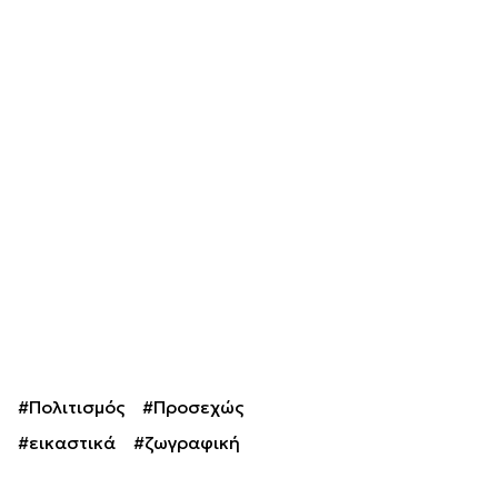
#Πολιτισμός
#Προσεχώς
#εικαστικά
#ζωγραφική