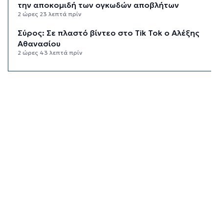
την αποκομιδή των ογκωδών αποβλήτων
2 ώρες 23 λεπτά πρίν
Σύρος: Σε πλαστό βίντεο στο Tik Tok ο Αλέξης
Αθανασίου
2 ώρες 43 λεπτά πρίν
Λαϊκές και ρεμπέτικες βραδιές στην
κατασκήνωση "Νήτες" στον Μέγα Γιαλό
3 ώρες πρίν
Ο «χάρτης» των πληρωμών από e-ΕΦΚΑ και
ΔΥΠΑ έως 14 Αυγούστου
3 ώρες 6 λεπτά πρίν
Τουρισμός για Όλους 2026: Ανοιχτή η
πλατφόρμα για όλα τα ΑΦΜ
3 ώρες 28 λεπτά πρίν
Αύγουστος στην Ίο
3 ώρες 57 λεπτά πρίν
Παράταση για περισσότερες από 400