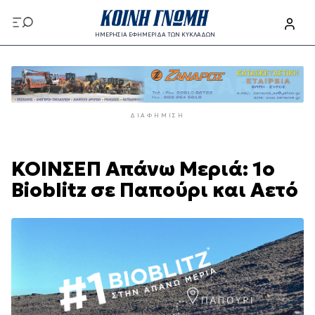
Παράκαμψη
προς
ΗΜΕΡΗΣΙΑ ΕΦΗΜΕΡΙΔΑ ΤΩΝ ΚΥΚΛΑΔΩΝ
το
Παράκαμψη
κυρίως
προς
περιεχόμενο
το
κυρίως
ΔΙΑΦΉΜΙΣΗ
περιεχόμενο
ΚΟΙΝΣΕΠ Απάνω Μεριά: 1ο
Bioblitz σε Παπούρι και Αετό