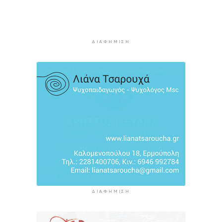
3 ώρες 19 λεπτά πρίν
Η Τουρκία περιορίζει την κίνηση των εμπορικών
πλοίων που εισέρχονται στη Μαύρη Θάλασσα
ΔΙΑΦΉΜΙΣΗ
3 ώρες 19 λεπτά πρίν
Φρουροί της Επανάστασης: Το άνοιγμα των
Στενών του Ορμούζ δεν σχετίζεται με τις
διαπραγματεύσεις Τεχεράνης και Ομάν
3 ώρες 42 λεπτά πρίν
ΔΙΑΦΉΜΙΣΗ