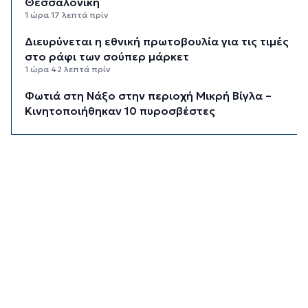
Θεσσαλονίκη
1 ώρα 17 λεπτά πρίν
Διευρύνεται η εθνική πρωτοβουλία για τις τιμές
στο ράφι των σούπερ μάρκετ
1 ώρα 42 λεπτά πρίν
Φωτιά στη Νάξο στην περιοχή Μικρή Βίγλα –
Κινητοποιήθηκαν 10 πυροσβέστες
1 ώρα 50 λεπτά πρίν
«Ρήτρα διαφυγής» για την Ενέργεια: Η Ελλάδα
πληρώνει €1 δισ. για να θωρακιστεί απέναντι σε
μια νέα κρίση
2 ώρες 18 λεπτά πρίν
Υπουργείο Υγείας: Στέλνει μήνυμα για ασφαλή
κολύμβηση στους άνω των 60 – 284 θάνατοι
από πνιγμό πέρυσι
2 ώρες 41 λεπτά πρίν
Στο επίκεντρο οι δράσεις του Συνδέσμου και οι
δυνατότητες περαιτέρω συνεργασίας