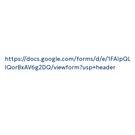
https://docs.google.com/forms/d/e/1FAI
IQorBxAV6g2DQ/viewform?usp=header