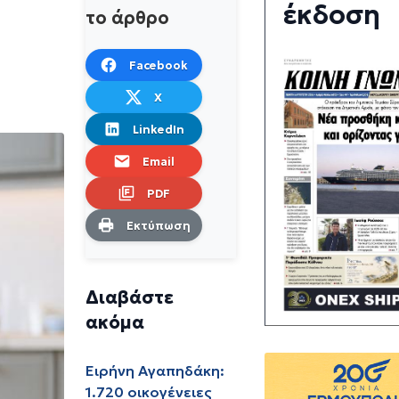
έκδοση
το άρθρο
Facebook
X
LinkedIn
Email
PDF
Εκτύπωση
Διαβάστε
ακόμα
Ειρήνη Αγαπηδάκη:
1.720 οικογένειες