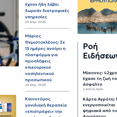
έχουν ήδη λάβει
δωρεάν διατροφικές
υπηρεσίες
23 Απρ. 2026
Μάριος
Θεμιστοκλέους: Σε
Ροή
15 ημέρες ανοίγει η
Ειδήσεω
πλατφόρμα για
προσλήψεις
επικουρικού
Μύκονος: 42χρ
νοσηλευτικού
έχασε τη ζωή το
προσωπικού
άσφαλτο
23 Απρ. 2026
2 λεπτά πρίν
Καινοτόμος
Κάρτα Αγρότη: 
ενεργοποιείται
γονιδιακή θεραπεία
ψηφιακά από τι
«επιστρέφει» την
Αυγούστου