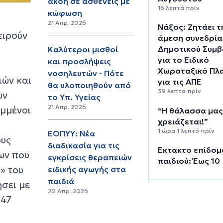
ακοή σε ασθενείς με
16 λεπτά πρίν
κώφωση
21 Απρ. 2026
Νάξος: Ζητάει τ
ειρούν
άμεση συνεδρία
Δημοτικού Συμβ
Καλύτεροι μισθοί
για το Ειδικό
και προσλήψεις
Χωροταξικό Πλα
νοσηλευτών - Πότε
ιών και
για τις ΑΠΕ
θα υλοποιηθούν από
39 λεπτά πρίν
ών
το Υπ. Υγείας
21 Απρ. 2026
ομμένοι
“Η θάλασσα μα
χρειάζεται!”
1 ώρα 1 λεπτό πρίν
ΕΟΠΥΥ: Νέα
ους
διαδικασία για τις
Έκτακτο επίδομ
ων που
εγκρίσεις θεραπειών
παιδιού: Έως 10
» του
ειδικής αγωγής στα
Αυγούστου η
παιδιά
προθεσμία για
σει με
20 Απρ. 2026
1 ώρα 16 λεπτά πρίν
 47
Στο Εθνικό Πρ
Ανάπτυξης η