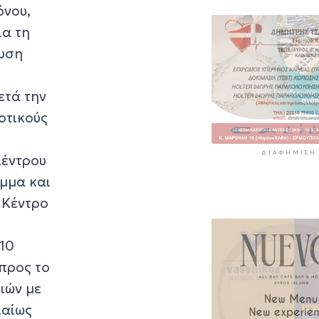
όνου,
ια τη
χυση
ετά την
οτικούς
ΔΙΑΦΉΜΙΣΗ
Κέντρου
αμμα και
 Κέντρο
 10
προς το
ιών με
ιαίως