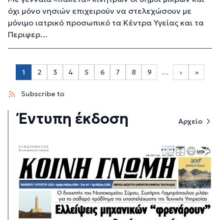
όχι μόνο νησιών επιχειρούν να στελεχώσουν με
μόνιμο ιατρικό προσωπικό τα Κέντρα Υγείας και τα
Περιφερ...
Σελιδοποίηση
1
2
3
4
5
6
7
8
9
…
›
»
Page 2
Page 3
Page 4
Page 5
Page 6
Page 7
Page 8
Page 9
Next page
Last p
Subscribe to
Έντυπη έκδοση
Αρχείο