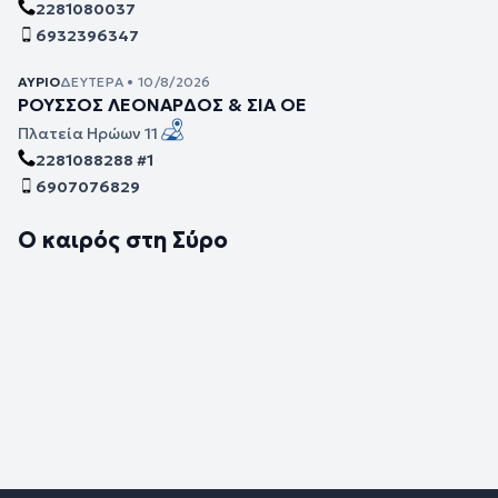
2281080037
6932396347
ΑΎΡΙΟ
ΔΕΥΤΈΡΑ • 10/8/2026
ΡΟΥΣΣΟΣ ΛΕΟΝΑΡΔΟΣ & ΣΙΑ ΟΕ
Πλατεία Ηρώων 11
2281088288 #1
6907076829
Ο καιρός στη Σύρο