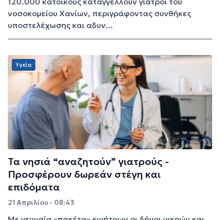
120.000 κατοίκους καταγγέλλουν γιατροί του
νοσοκομείου Χανίων, περιγράφοντας συνθήκες
υποστελέχωσης και αδυν...
Υγεία
Τα νησιά “αναζητούν” γιατρούς -
Προσφέρουν δωρεάν στέγη και
επιδόματα
21 Απριλίου - 08:43
Με γενναία «πακέτα» κινήτρων οι δήμοι μικρών και