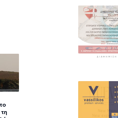
12 ώρες 38 λεπτά πρί
«Στάχτη» 272.8
στρέμματα αυτ
καλοκαίρι
13 ώρες 21 λεπτά πρί
ΔΙΑΦΉΜΙΣΗ
 το
 τη