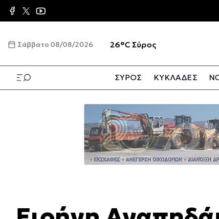
Παράκαμψη
προς
το
κυρίως
☀️
26°C
Σύρος
Σάββατο 08/08/2026
περιεχόμενο
ΣΥΡΟΣ
ΚΥΚΛΑΔΕΣ
ΝΟ
Παράκαμψη
προς
το
κυρίως
περιεχόμενο
Ειρήνη Αγαπηδάκ