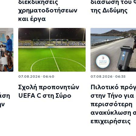
διεκδικήσεις
διάσωση του
χρηματοδοτήσεων
της Διδύμης
και έργα
07.08.2026 · 06:40
07.08.2026 · 06:35
Σχολή προπονητών
Πιλοτικό πρό
άση
UEFA C στη Σύρο
στην Τήνο για
ην
περισσότερη
ανακύκλωση σ
επιχειρήσεις