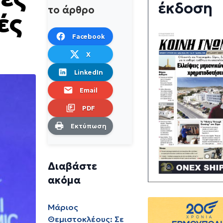
έκδοση
το άρθρο
ές
Facebook
X
LinkedIn
Email
PDF
Εκτύπωση
Διαβάστε
ακόμα
Μάριος
Θεμιστοκλέους: Σε