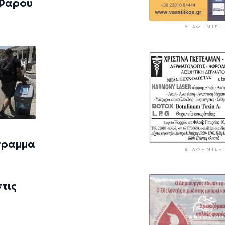
 Φάρου
ΔΙΑΦΉΜΙΣΗ
γραμμα
ΔΙΑΦΉΜΙΣΗ
τις