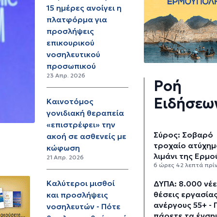
15 ημέρες ανοίγει η
πλατφόρμα για
προσλήψεις
επικουρικού
νοσηλευτικού
προσωπικού
23 Απρ. 2026
Ροή
Ειδήσεω
Καινοτόμος
γονιδιακή θεραπεία
«επιστρέφει» την
Σύρος: Σοβαρό
ακοή σε ασθενείς με
τροχαίο ατύχημ
κώφωση
λιμάνι της Ερμ
21 Απρ. 2026
6 ώρες 42 λεπτά πρί
Καλύτεροι μισθοί
ΔΥΠΑ: 8.000 νέ
θέσεις εργασίας
και προσλήψεις
ανέργους 55+ - 
νοσηλευτών - Πότε
πάρετε τα ένση