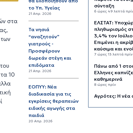
θα υλοποιηθούν από
σύνταξη
το Υπ. Υγείας
6 ώρες 49 λεπτά πρί
21 Απρ. 2026
ών στα
ΕΛΣΤΑΤ: Υποχώ
πληθωρισμός σ
ας,
Τα νησιά
3,4% τον Ιούλιο
“αναζητούν”
 των
Επιμένει η ακρί
γιατρούς -
καύσιμα και ενο
Προσφέρουν
7 ώρες 13 λεπτά πρίν
δωρεάν στέγη και
 του
επιδόματα
Πάνω από 1 στο
21 Απρ. 2026
Έλληνες καπνίζε
τα 10
καθημερινά
άλλα
8 ώρες πρίν
ΕΟΠΥΥ: Νέα
τική
διαδικασία για τις
Αγρότες: Η νέα 
ί
εγκρίσεις θεραπειών
ενίσχυσης 2026
ειδικής αγωγής στα
myAGRO, οι αλλ
παιδιά
και οι προθεσμί
8 ώρες 43 λεπτά πρί
20 Απρ. 2026
Κόλαφος ΟΟΣΑ: