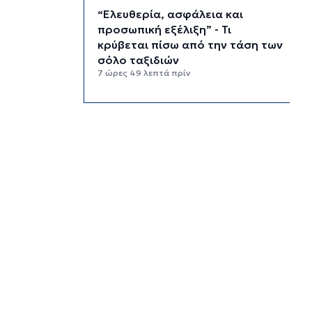
“Ελευθερία, ασφάλεια και
προσωπική εξέλιξη” - Τι
κρύβεται πίσω από την τάση των
σόλο ταξιδιών
7 ώρες 49 λεπτά πρίν
“Κλιματική ζώνη πολέμου” - Οι
ακραίες καιρικές συνθήκες
αναδιαμορφώνουν την Ευρώπη
8 ώρες 29 λεπτά πρίν
“Σεισμός” στη Google: Φεύγει ο
αρχιτέκτονας της AI, Jeff Dean
9 ώρες 9 λεπτά πρίν
Το παρεξηγημένο αιθέριο έλαιο
που κρατά μακριά τα κουνούπια
για 3 ώρες
9 ώρες 39 λεπτά πρίν
Ζητείται λύση στον γρίφο των
φοροαπαλλαγών: Ποια σχέδια