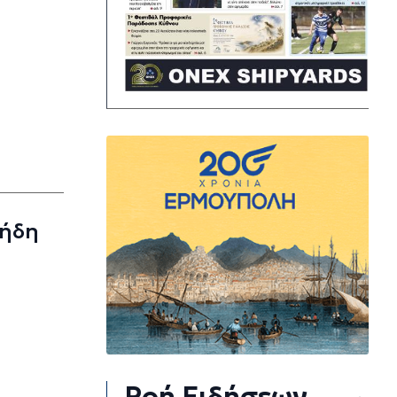
 ήδη
Ροή Ειδήσεων