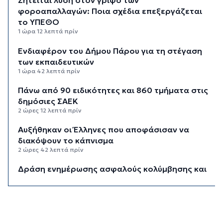
Ζητείται λύση στον γρίφο των
φοροαπαλλαγών: Ποια σχέδια επεξεργάζεται
το ΥΠΕΘΟ
1 ώρα 12 λεπτά πρίν
Ενδιαφέρον του Δήμου Πάρου για τη στέγαση
των εκπαιδευτικών
1 ώρα 42 λεπτά πρίν
Πάνω από 90 ειδικότητες και 860 τμήματα στις
δημόσιες ΣΑΕΚ
2 ώρες 12 λεπτά πρίν
Αυξήθηκαν οι Έλληνες που αποφάσισαν να
διακόψουν το κάπνισμα
2 ώρες 42 λεπτά πρίν
Δράση ενημέρωσης ασφαλούς κολύμβησης και
πρόληψης των πνιγμών
3 ώρες 12 λεπτά πρίν
Πέθανε ο συγγραφέας Γιάννης Γρηγοράκης
3 ώρες 42 λεπτά πρίν