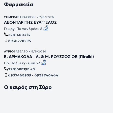
Φαρμακεία
ΣΉΜΕΡΑ
ΠΑΡΑΣΚΕΥΉ • 7/8/2026
ΛΕΟΝΤΑΡΙΤΗΣ ΕΥΑΓΓΕΛΟΣ
Γεωργ. Παπανδρέου 8
2281400313
6938278295
ΑΎΡΙΟ
ΣΆΒΒΑΤΟ • 8/8/2026
Ε. ΑΡΜΑΚΟΛΑ - Λ. & Μ. ΡΟΥΣΣΟΣ ΟΕ (Πiraiki)
Ηρ. Πολυτεχνείου 32
2281088198 #5
6937468959 - 6932740464
Ο καιρός στη Σύρο