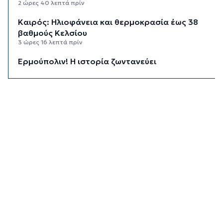
2 ώρες 40 λεπτά πρίν
Καιρός: Ηλιοφάνεια και θερμοκρασία έως 38
βαθμούς Κελσίου
3 ώρες 16 λεπτά πρίν
Ερμούπολιν! Η ιστορία ζωντανεύει
3 ώρες 26 λεπτά πρίν
Η φωτογραφία της ημέρας
3 ώρες 36 λεπτά πρίν
“Οι εργασίες στο κλειστό, στερούσαν τη
φυσική έδρα της ομάδας”
3 ώρες 46 λεπτά πρίν
Ανανέωσε με τον Α.Ο. Σύρου η Φεριντέ Σελιμάι
3 ώρες 51 λεπτά πρίν
Η έλλειψη μηχανικών “παγώνει” διεκδικήσεις
χρηματοδοτήσεων και έργα
3 ώρες 55 λεπτά πρίν