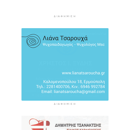
Καιρός: Ηλιοφάνεια και θερμοκρασία έως 38
βαθμούς Κελσίου
ΔΙΑΦΉΜΙΣΗ
6 ώρες 3 λεπτά πρίν
Ερμούπολιν! Η ιστορία ζωντανεύει
6 ώρες 13 λεπτά πρίν
ΔΙΑΦΉΜΙΣΗ