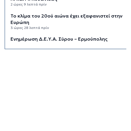
2 ώρες 9 λεπτά πρίν
Το κλίμα του 20ού αιώνα έχει εξαφανιστεί στην
Ευρώπη
3 ώρες 28 λεπτά πρίν
Ενημέρωση Δ.Ε.Υ.Α. Σύρου – Ερμούπολης
3 ώρες 55 λεπτά πρίν
«Στέρεψε» η αγορά από πινακίδες
κυκλοφορίας: Χιλιάδες αυτοκίνητα παραμένουν
αταξινόμητα - Λύση αναζητά το υπουργείο
4 ώρες 22 λεπτά πρίν
Υπόθεση Marfin: Στον εισαγγελέα σήμερα η
46χρονη που κατηγορείται για την επίθεση –
Πέρασε τη νύχτα στη ΓΑΔΑ
4 ώρες 55 λεπτά πρίν
Χρηματιστήριο: Αυτά είναι τα πιο «εμπορικά»
χαρτιά της Αθήνας
5 ώρες 28 λεπτά πρίν