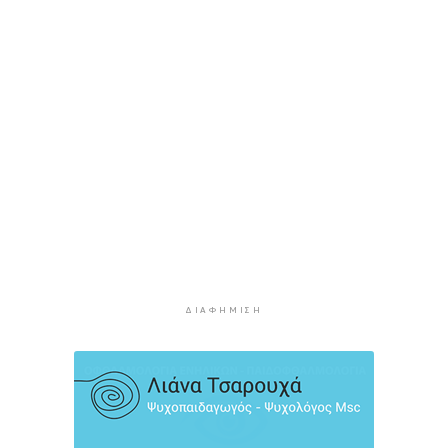
10 ώρες 15 λεπτά πρίν
Κόλαφος ΟΟΣΑ: Στην τελευταία θέση η Ελλάδα
για το πραγματικό διαθέσιμο εισόδημα των
νοικοκυριών
11 ώρες 5 λεπτά πρίν
Κορυφώνεται η έξοδος των αδειούχων ενόψει
15αύγουστου: Γεμάτα πλοία, λεωφορεία και
ουρές χιλιομέτρων στα σύνορα
11 ώρες 41 λεπτά πρίν
Η αγγλική ομοσπονδία καταργεί τα τσιμεντένια
προστατευτικά γύρω από τον αγωνιστικό χώρο
μετά τον θάνατο ποδοσφαιριστή
12 ώρες 26 λεπτά πρίν
ΔΙΑΦΉΜΙΣΗ
Ο Γιώργος Νταλάρας έρχεται στη Σύρο με το
«Ρεμπέτικο»
13 ώρες 28 λεπτά πρίν
Η πρόεδρος της νορβηγικής ομοσπονδίας καλεί
τον Ινφαντίνο να παραιτηθεί από τη FIFA