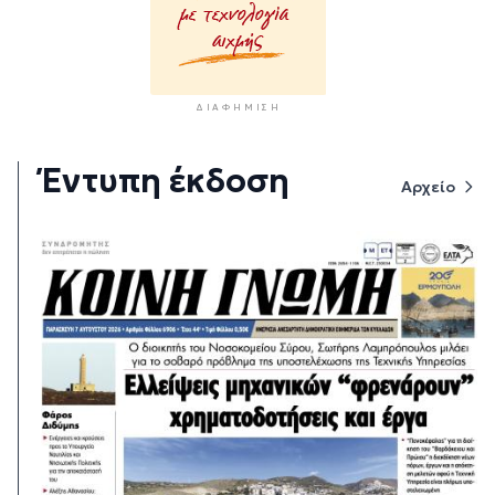
ΔΙΑΦΉΜΙΣΗ
Έντυπη έκδοση
Αρχείο