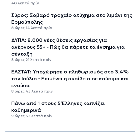
40 λεπτά πρίν
Σύρος: Σοβαρό τροχαίο ατύχημα στο λιμάνι της
Ερμούπολης
8 ώρες 14 λεπτά πρίν
ΔΥΠΑ: 8.000 νέες θέσεις εργασίας για
ανέργους 55+ - Πώς θα πάρετε τα ένσημα για
σύνταξη
8 ώρες 21 λεπτά πρίν
ΕΛΣΤΑΤ: Υποχώρησε ο πληθωρισμός στο 3,4%
τον Ιούλιο - Επιμένει η ακρίβεια σε καύσιμα και
ενοίκια
8 ώρες 45 λεπτά πρίν
Πάνω από 1 στους 5 Έλληνες καπνίζει
καθημερινά
9 ώρες 32 λεπτά πρίν
Αγρότες: Η νέα αίτηση ενίσχυσης 2026 στο
myAGRO, οι αλλαγές και οι προθεσμίες