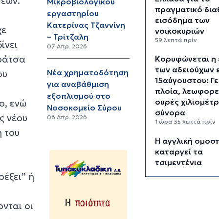
σεων.
Μικροβιολογικού
πραγματικό δια
εργαστηρίου
εισόδημα των
Κατερίνας Τζαννίνη
χε
νοικοκυριών
– Τρίτζαλη
59 λεπτά πρίν
ίνει
07 Απρ. 2026
αράτσα
Κορυφώνεται η
των αδειούχων 
Νέα χρηματοδότηση
ου
15αύγουστου: Γ
για αναβάθμιση
πλοία, λεωφορε
εξοπλισμού στο
ουρές χιλιομέτ
ο, ενώ
Νοσοκομείο Σύρου
σύνορα
ς νέου
06 Απρ. 2026
1 ώρα 35 λεπτά πρίν
 του
Η αγγλική ομοσ
καταργεί τα
τσιμεντένια
προστατευτικά
ρέξει” ή
από τον αγωνισ
χώρο μετά τον 
νται οι
ποδοσφαιριστή
2 ώρες 20 λεπτά πρί