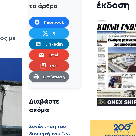
έκδοση
α
το άρθρο
Facebook
X
ος με
LinkedIn
Email
PDF
Εκτύπωση
Διαβάστε
ακόμα
Συνάντηση του
διοικητή του Γ.Ν.