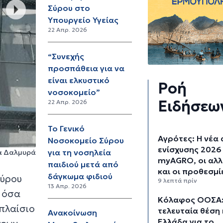
Σύρου στο
Υπουργείο Υγείας
22 Απρ. 2026
“Συνεχής
προσπάθεια για να
είναι ελκυστικό
Ροή
νοσοκομείο”
Ειδήσεω
22 Απρ. 2026
Το Γενικό
Αγρότες: Η νέα 
Νοσοκομείο Σύρου
ενίσχυσης 2026
για τη νοσηλεία
ζα Δαλμυρά
myAGRO, οι αλλ
παιδιού μετά από
και οι προθεσμί
δάγκωμα φιδιού
Σύρου
9 λεπτά πρίν
13 Απρ. 2026
ε όσα
Κόλαφος ΟΟΣΑ:
 πλαίσιο
τελευταία θέση 
Ανακοίνωση
Ελλάδα για το