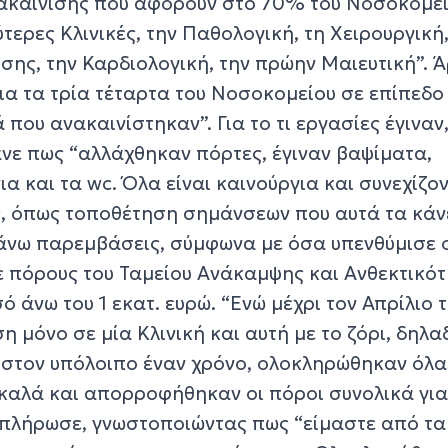
ακαίνισης που αφορούν στο 70% του Νοσοκομεί
τερες Κλινικές, την Παθολογική, τη Χειρουργική,
ίσης, την Καρδιολογική, την πρώην Μαιευτική”. Ά
ια τα τρία τέταρτα του Νοσοκομείου σε επίπεδο
 που ανακαινίστηκαν”. Για το τι εργασίες έγιναν
νε πως “αλλάχθηκαν πόρτες, έγιναν βαψίματα,
α και τα wc. Όλα είναι καινούργια και συνεχίζο
ς, όπως τοποθέτηση σημάνσεων που αυτά τα κάνε
νω παρεμβάσεις, σύμφωνα με όσα υπενθύμισε ο
 πόρους του Ταμείου Ανάκαμψης και Ανθεκτικό
ό άνω του 1 εκατ. ευρώ. “Ενώ μέχρι τον Απρίλιο 
ση μόνο σε μία Κλινική και αυτή με το ζόρι, δηλ
, στον υπόλοιπο έναν χρόνο, ολοκληρώθηκαν όλα
καλά και απορροφήθηκαν οι πόροι συνολικά για
πλήρωσε, γνωστοποιώντας πως “είμαστε από τα