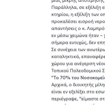
μίας μικρής αποτίμησης
Παράλληλα, σε εξέλιξη ε
κτηρίου, η εξέλιξη των 
προκαλέσει εισροή νερού
απαντήσεις ο κ. Λαμπρό
εν μέσω χειμώνα ήταν – 
σήμερα ευτυχώς, δεν επη
Σε συνέχεια των ανωτέρω
καταληκτικά, επαναφέρε
χώρου για ανέγερση νέο
Τοπικού Πολεοδομικού Σ
“
Το 70% του Νοσοκομείο
Αρχικά, ο διοικητής μίλη
είναι εν εξελίξει στο ε
περιέγραψε, “είμαστε στ