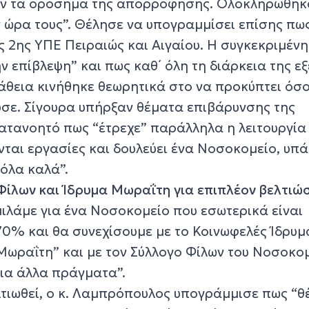
ν τα ορόσημα της απορρόφησης. Ολοκληρώθηκ
ν ώρα τους”. Θέλησε να υπογραμμίσει επίσης πω
ης 2ης ΥΠΕ Πειραιώς και Αιγαίου. Η συγκεκριμένη
ν επίβλεψη” και πως καθ΄ όλη τη διάρκεια της εξ
άθεια κινήθηκε θεωρητικά στο να προκύπτει όσ
σε. Σίγουρα υπήρξαν θέματα επιβάρυνσης της
κατανοητό πως “έτρεχε” παράλληλα η λειτουργία
νται εργασίες και δουλεύει ένα Νοσοκομείο, υπ
 όλα καλά”.
Φίλων και Ίδρυμα Μωραΐτη για επιπλέον βελτιώσ
ιλάμε για ένα Νοσοκομείο που εσωτερικά είναι
70% και θα συνεχίσουμε με το Κοινωφελές Ίδρυμ
Μωραΐτη” και με τον Σύλλογο Φίλων του Νοσοκομ
οια άλλα πράγματα”.
ελτιωθεί, ο κ. Λαμπρόπουλος υπογράμμισε πως “θ