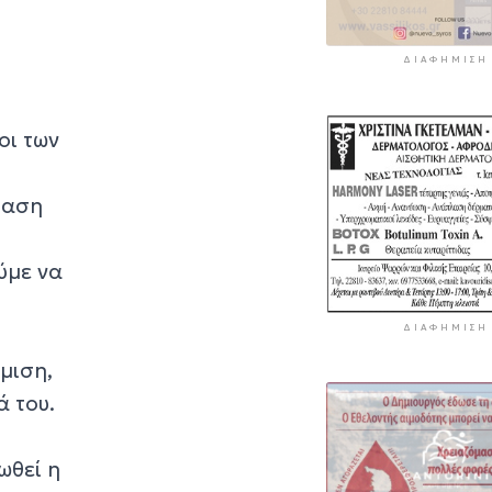
ΔΙΑΦΉΜΙΣΗ
οι των
βαση
ύμε να
ΔΙΑΦΉΜΙΣΗ
μιση,
 του.
ωθεί η