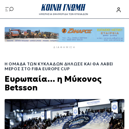
Παράκαμψη
προς
ΗΜΕΡΗΣΙΑ ΕΦΗΜΕΡΙΔΑ ΤΩΝ ΚΥΚΛΑΔΩΝ
το
Παράκαμψη
κυρίως
προς
περιεχόμενο
το
κυρίως
ΔΙΑΦΉΜΙΣΗ
περιεχόμενο
Η ΟΜΆΔΑ ΤΩΝ ΚΥΚΛΆΔΩΝ ΔΉΛΩΣΕ ΚΑΙ ΘΑ ΛΆΒΕΙ
ΜΈΡΟΣ ΣΤΟ FIBA EUROPE CUP
Ευρωπαία… η Μύκονος
Betsson