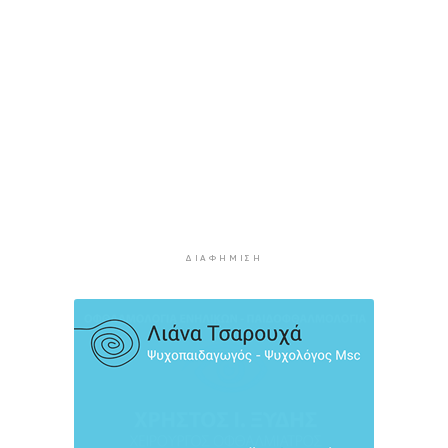
Νέα ταυτότητα: Πού πρέπει να
επικαιροποιήσετε τα στοιχεία σας όταν την
παραλάβετε
2 ώρες 44 λεπτά πρίν
Μεταβιβάσεις: Από ελεγκτικό κόσκινο χιλιάδες
συμβόλαια για το πιστοποιητικό ΕΝΦΙΑ
3 ώρες 4 λεπτά πρίν
Συνελήφθη αστυνομικός στη Μύκονο για
επικίνδυνη οδήγηση και απείθεια
3 ώρες 24 λεπτά πρίν
ΔΙΑΦΉΜΙΣΗ
Εντοπίστηκαν 40 μετανάστες νότια της
Ιεράπετρας
3 ώρες 44 λεπτά πρίν