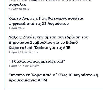
άσφαλτο
45 λεπτά πρίν
Κάρτα Αγρότη: Πώς θα ενεργοποιείται
ψηφιακά από τις 28 Αυγούστου
1 ώρα πρίν
Νάξος: Ζητάει την άμεση συνεδρίαση του
Δημοτικού Συμβουλίου για το Ειδικό
Χωροταξικό Πλαίσιο για τις ΑΠΕ
1 ώρα 23 λεπτά πρίν
“Η θάλασσα μας χρειάζεται!”
1 ώρα 44 λεπτά πρίν
Έκτακτο επίδομα παιδιού: Έως 10 Αυγούστου η
προθεσμία για ΑΦΜ
2 ώρες πρίν
Στο Εθνικό Πρόγραμμα Ανάπτυξης η
αναβάθμιση του αεροδρομίου Πάρου
2 ώρες 25 λεπτά πρίν