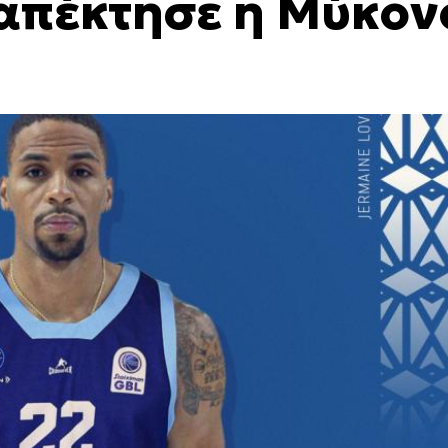
 απέκτησε η Μύκον