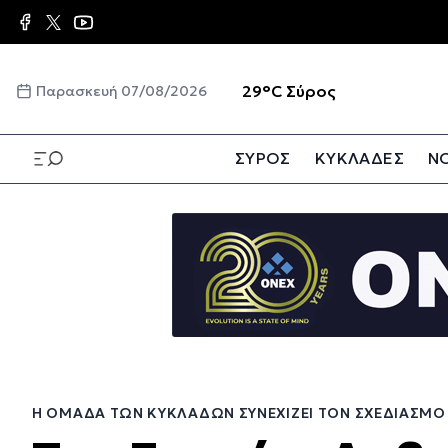
Παράκαμψη
προς
το
κυρίως
☀️
29°C
Σύρος
Παρασκευή 07/08/2026
περιεχόμενο
ΣΥΡΟΣ
ΚΥΚΛΑΔΕΣ
ΝΟ
Παράκαμψη
προς
το
κυρίως
περιεχόμενο
Η ΟΜΆΔΑ ΤΩΝ ΚΥΚΛΆΔΩΝ ΣΥΝΕΧΊΖΕΙ ΤΟΝ ΣΧΕΔΙΑΣΜΌ 