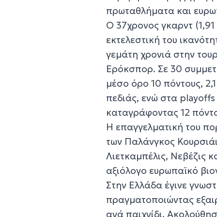
πρωταθλήματα και ευρω
Ο 37χρονος γκαρντ (1,91 
εκτελεστική του ικανότη
γεμάτη χρονιά στην τουρ
Ερόκσπορ. Σε 30 συμμετ
μέσο όρο 10 πόντους, 2,
πεδιάς, ενώ στα playof
καταγράφοντας 12 πόντο
Η επαγγελματική του πο
των Παλάνγκος Κουρσιάι 
Λιετκαμπέλις, Νεβέζις κ
αξιόλογο ευρωπαϊκό βιο
Στην Ελλάδα έγινε γνωστ
πραγματοποιώντας εξαιρ
ανά παιχνίδι. Ακολούθη