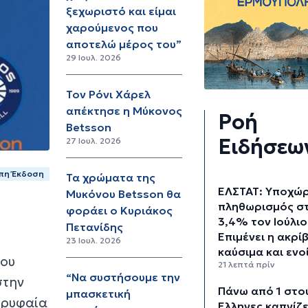
ξεχωριστό και είμαι
χαρούμενος που
αποτελώ μέρος του”
29 Ιουλ. 2026
Τον Ρόνι Χάρελ
απέκτησε η Μύκονος
Ροή
Betsson
Ειδήσεω
27 Ιουλ. 2026
πη Έκδοση
Τα χρώματα της
ΕΛΣΤΑΤ: Υποχώ
Μυκόνου Betsson θα
πληθωρισμός σ
φοράει ο Κυριάκος
3,4% τον Ιούλιο
Πετανίδης
Επιμένει η ακρί
23 Ιουλ. 2026
καύσιμα και ενο
του
21 λεπτά πρίν
“Να συστήσουμε την
στην
Πάνω από 1 στο
μπασκετική
ορυφαία
Έλληνες καπνίζε