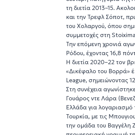
τη διετία 2013–15. Ακολ
και την Τρεφλ Σόποτ, πρ
του Χολαργού, όπου σημε
συμμετοχές στη Stoixim
Την επόμενη χρονιά αγω
Ρόδου, έχοντας 16,8 πόν
Η διετία 2020–22 τον β
«Δικέφαλο του Βορρά» έ
League, σημειώνοντας 12 
Στη συνέχεια αγωνίστηκε
Γουάρος ντε Λάρα (Βενεζ
Ελλάδα για λογαριασμό τ
Τουρκία, με τις Μπουγι
την ομάδα του Βαγγέλη 
περιφερειακή γραμμή τη