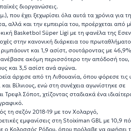
παϊκές διοργανώσεις.
μ.), που έχει ξεχωρίσει όλα αυτά τα χρόνια για τ
τα, αλλά και την εμπειρία του, προέρχεται από μ
κική Basketbol Süper Ligi με τη φανέλα της Εσε
οχές στην κανονική διάρκεια του πρωταθλήματο
1 ριμπάουντ και 1,9 ασίστ, σουτάροντας με 46,9
fs ανέβασε ακόμη περισσότερο την απόδοσή του,
υς και 3,5 ασίστ ανά αγώνα.
ρεία άρχισε από τη Λιθουανία, όπου φόρεσε τις
και Βίλνιους, ενώ στη συνέχεια αγωνίστηκε σε
αι Τρεφλ Σόποτ, χτίζοντας σταδιακά ένα ιδιαίτερ
γραφικό.
ός τη σεζόν 2018-19 με τον Χολαργό,
ετικές εμφανίσεις στη Stoiximan GBL με 10,9 π
σε ο Κολοσσός Ρόδου, όπου πρόλαβε να αφήσει 