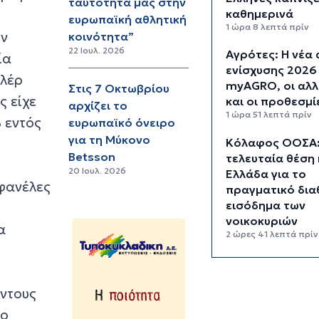
ταυτότητα μας στην
καθημερινά
ευρωπαϊκή αθλητική
1 ώρα 8 λεπτά πρίν
ην
κοινότητα”
22 Ιουλ. 2026
Αγρότες: Η νέα 
ία
ενίσχυσης 2026
νλέρ
myAGRO, οι αλλ
Στις 7 Οκτωβρίου
ς είχε
και οι προθεσμί
αρχίζει το
1 ώρα 51 λεπτά πρίν
% εντός
ευρωπαϊκό όνειρο
για τη Μύκονο
Κόλαφος ΟΟΣΑ:
Betsson
τελευταία θέση 
20 Ιουλ. 2026
Ελλάδα για το
 φανέλες
πραγματικό δια
εισόδημα των
νοικοκυριών
α
2 ώρες 41 λεπτά πρίν
Κορυφώνεται η
των αδειούχων 
όντους
15αύγουστου: Γ
πλοία, λεωφορε
το