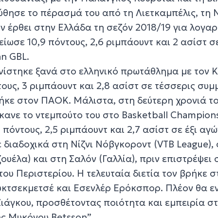
ούθησε το πέρασμά του από τη Λιετκαμπέλις, τη 
ιν έρθει στην Ελλάδα τη σεζόν 2018/19 για λογα
ίωσε 10,9 πόντους, 2,6 ριμπάουντ και 2 ασίστ σ
an GBL.
νίστηκε ξανά στο ελληνικό πρωτάθλημα με τον 
τους, 3 ριμπάουντ και 2,8 ασίστ σε τέσσερις συμ
ρήκε στον ΠΑΟΚ. Μάλιστα, στη δεύτερη χρονιά τ
κανε το ντεμπούτο του στο Basketball Champion
πόντους, 2,5 ριμπάουντ και 2,7 ασίστ σε έξι αγώ
 διαδοχικά στη Νίζνι Νόβγκοροντ (VTB League),
ουέλα) και στη Σαλόν (Γαλλία), πριν επιστρέψει 
ου Περιστερίου. Η τελευταία διετία τον βρήκε σ
ουκτσεκμετσέ και Εσενλέρ Ερόκσπορ. Πλέον θα ε
Ζιάγκου, προσθέτοντας ποιότητα και εμπειρία σ
ς Μυκόνου Betsson”.