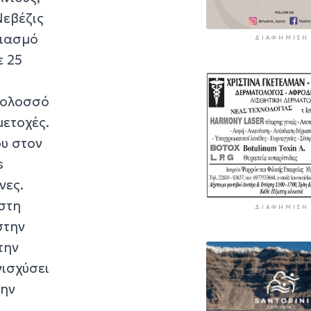
Νεβέζις
ριασμό
ΔΙΑΦΉΜΙΣΗ
ε 25
Κολοσσό
μετοχές.
ου στον
s
νες.
 στη
ΔΙΑΦΉΜΙΣΗ
στην
την
νισχύσει
την