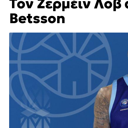
Τον Ζερμέιν Λοβ
Betsson