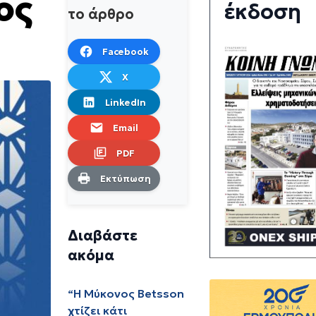
ος
έκδοση
το άρθρο
Facebook
X
LinkedIn
Email
PDF
Εκτύπωση
Διαβάστε
ακόμα
“Η Μύκονος Betsson
χτίζει κάτι