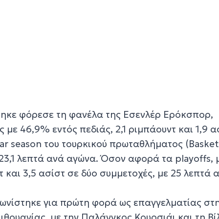
ηκε φόρεσε τη φανέλα της Εσενλέρ Ερόκσπορ,
 με 46,9% εντός πεδιάς, 2,1 ριμπάουντ και 1,9 α
lar season του τουρκικού πρωταθλήματος (Baske
ο 23,1 λεπτά ανά αγώνα. Όσον αφορά τα playoffs,
τ και 3,5 ασίστ σε δύο συμμετοχές, με 25 λεπτά 
ωνίστηκε για πρώτη φορά ως επαγγελματίας στ
ιθουανίας, με την Παλάνγκος Κουρσιάι και τη Βί