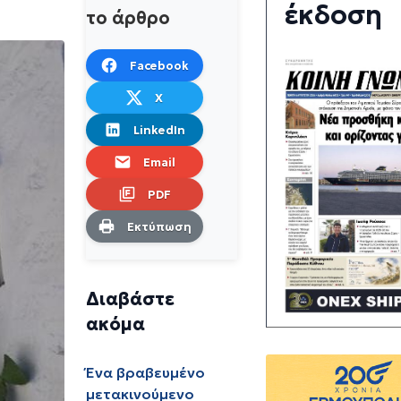
έκδοση
το άρθρο
Facebook
X
LinkedIn
Email
PDF
Εκτύπωση
Διαβάστε
ακόμα
Ένα βραβευμένο
μετακινούμενο