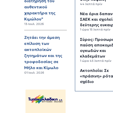
διατήρηση του
44 λεπτά πρίν
αυθεντικού
χαρακτήρα της
Νέα όρια δαπαν
Κιμώλου"
ΣΑΕΚ και σχολε
13 Ιουλ. 2026
δεύτερης ευκαι
1 ώρα 15 λεπτά πρίν
Ζητάει την άμεση
Σύρος: Προσωρ
επίλυση των
παύση αποκομι
ακτοπλοϊκών
ογκωδών και
ζητημάτων και της
κλαδεμάτων
1 ώρα 45 λεπτά πρίν
τροφοδοσίας σε
Μήλο και Κίμωλο
Aκτοπλοΐα: Σε
01 Ιουλ. 2026
«πράσινη» ρότα
σχέδιο
χρηματοδότησ
2 ώρες 3 λεπτά πρίν
Αδειοδωρόσημο
Παρασκευή η π
σε 91.455