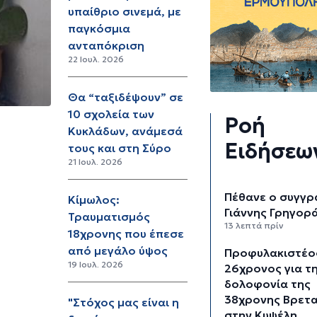
υπαίθριο σινεμά, με
παγκόσμια
ανταπόκριση
22 Ιουλ. 2026
Θα “ταξιδέψουν” σε
10 σχολεία των
Ροή
Κυκλάδων, ανάμεσά
Ειδήσεω
τους και στη Σύρο
21 Ιουλ. 2026
Πέθανε ο συγγ
Κίμωλος:
Γιάννης Γρηγορ
Τραυματισμός
13 λεπτά πρίν
18χρονης που έπεσε
από μεγάλο ύψος
Προφυλακιστέο
19 Ιουλ. 2026
26χρονος για τ
δολοφονία της
38χρονης Βρετα
"Στόχος μας είναι η
στην Κυψέλη