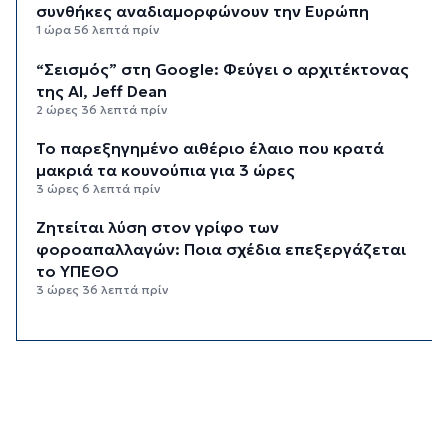
συνθήκες αναδιαμορφώνουν την Ευρώπη
1 ώρα 56 λεπτά πρίν
“Σεισμός” στη Google: Φεύγει ο αρχιτέκτονας
της AI, Jeff Dean
2 ώρες 36 λεπτά πρίν
Το παρεξηγημένο αιθέριο έλαιο που κρατά
μακριά τα κουνούπια για 3 ώρες
3 ώρες 6 λεπτά πρίν
Ζητείται λύση στον γρίφο των
φοροαπαλλαγών: Ποια σχέδια επεξεργάζεται
το ΥΠΕΘΟ
3 ώρες 36 λεπτά πρίν
Ενδιαφέρον του Δήμου Πάρου για τη στέγαση
των εκπαιδευτικών
4 ώρες 6 λεπτά πρίν
Πάνω από 90 ειδικότητες και 860 τμήματα στις
δημόσιες ΣΑΕΚ
4 ώρες 36 λεπτά πρίν