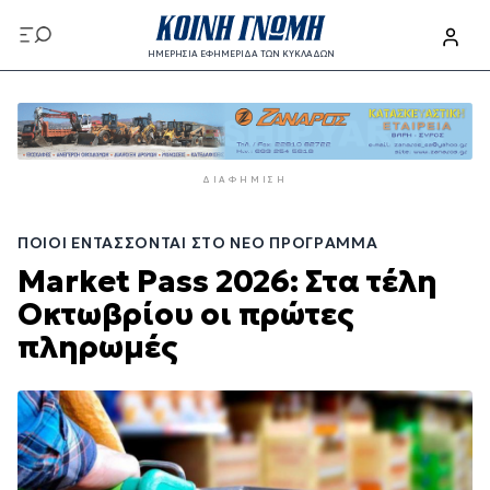
Παράκαμψη
προς
ΗΜΕΡΗΣΙΑ ΕΦΗΜΕΡΙΔΑ ΤΩΝ ΚΥΚΛΑΔΩΝ
το
Παράκαμψη
κυρίως
προς
περιεχόμενο
το
κυρίως
ΔΙΑΦΉΜΙΣΗ
περιεχόμενο
ΠΟΙΟΙ ΕΝΤΆΣΣΟΝΤΑΙ ΣΤΟ ΝΈΟ ΠΡΌΓΡΑΜΜΑ
Market Pass 2026: Στα τέλη
Οκτωβρίου οι πρώτες
πληρωμές