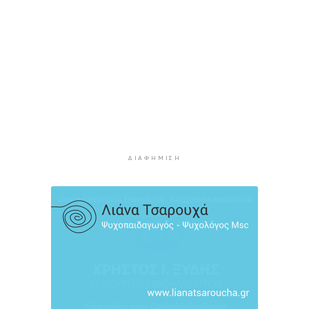
Αυξήθηκαν οι Έλληνες που αποφάσισαν να
διακόψουν το κάπνισμα
5 ώρες 6 λεπτά πρίν
Δράση ενημέρωσης ασφαλούς κολύμβησης και
πρόληψης των πνιγμών
5 ώρες 36 λεπτά πρίν
Πέθανε ο συγγραφέας Γιάννης Γρηγοράκης
6 ώρες 6 λεπτά πρίν
ΔΙΑΦΉΜΙΣΗ
Προφυλακιστέος ο 26χρονος για τη δολοφονία
της 38χρονης Βρετανίδας στην Κυψέλη
6 ώρες 37 λεπτά πρίν