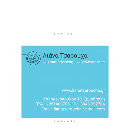
Προληπτική ανάκληση παρτίδας μαρμελάδας
φράουλα
8 ώρες 41 λεπτά πρίν
Προσάραξη ιστιοφόρου στη Νάξο
ΔΙΑΦΉΜΙΣΗ
9 ώρες 3 λεπτά πρίν
Στις 2 Σεπτεμβρίου η παρουσίαση του
οικονομικού προγράμματος της ΕΛ.Α.Σ. στη
Θεσσαλονίκη
9 ώρες 7 λεπτά πρίν
ΔΙΑΦΉΜΙΣΗ