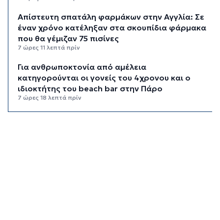
Απίστευτη σπατάλη φαρμάκων στην Αγγλία: Σε
έναν χρόνο κατέληξαν στα σκουπίδια φάρμακα
που θα γέμιζαν 75 πισίνες
7 ώρες 11 λεπτά πρίν
Για ανθρωποκτονία από αμέλεια
κατηγορούνται οι γονείς του 4χρονου και ο
ιδιοκτήτης του beach bar στην Πάρο
7 ώρες 18 λεπτά πρίν
Kαύσωνας: Ένας καθηγητής δίνει συμβουλές για
να μην εξαντληθούμε από τη ζέστη
7 ώρες 33 λεπτά πρίν
Στουρνάρας στη Handelsblatt: Ευπρόσδεκτες
οι ξένες συμμετοχές στις ελληνικές τράπεζες
8 ώρες 10 λεπτά πρίν
Χοληστερόλη: Πέντε κινήσεις ματ για να την
ρίξετε χαμηλά
8 ώρες 33 λεπτά πρίν