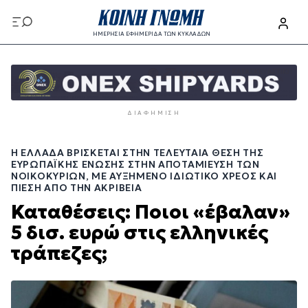
Παράκαμψη
προς
ΗΜΕΡΗΣΙΑ ΕΦΗΜΕΡΙΔΑ ΤΩΝ ΚΥΚΛΑΔΩΝ
το
Παράκαμψη
κυρίως
προς
περιεχόμενο
το
κυρίως
ΔΙΑΦΉΜΙΣΗ
περιεχόμενο
Η ΕΛΛΆΔΑ ΒΡΊΣΚΕΤΑΙ ΣΤΗΝ ΤΕΛΕΥΤΑΊΑ ΘΈΣΗ ΤΗΣ
ΕΥΡΩΠΑΪΚΉΣ ΈΝΩΣΗΣ ΣΤΗΝ ΑΠΟΤΑΜΊΕΥΣΗ ΤΩΝ
ΝΟΙΚΟΚΥΡΙΏΝ, ΜΕ ΑΥΞΗΜΈΝΟ ΙΔΙΩΤΙΚΌ ΧΡΈΟΣ ΚΑΙ
ΠΊΕΣΗ ΑΠΌ ΤΗΝ ΑΚΡΊΒΕΙΑ
Καταθέσεις: Ποιοι «έβαλαν»
5 δισ. ευρώ στις ελληνικές
τράπεζες;