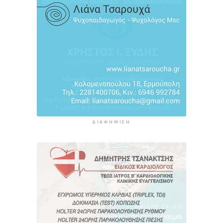
Κυριακής, 9 Αυγούστου
8 ώρες 13 λεπτά πρίν
«Στάχτη» 272.860 στρέμματα αυτό το
καλοκαίρι
8 ώρες 57 λεπτά πρίν
ΔΙΑΦΉΜΙΣΗ