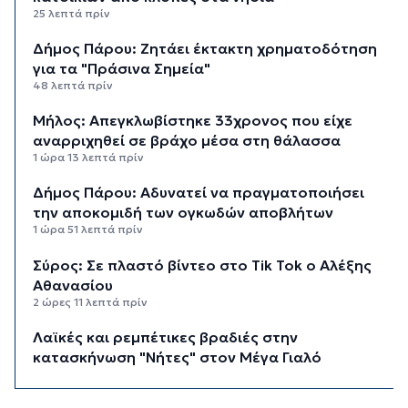
25 λεπτά πρίν
Δήμος Πάρου: Ζητάει έκτακτη χρηματοδότηση
για τα "Πράσινα Σημεία"
48 λεπτά πρίν
Μήλος: Απεγκλωβίστηκε 33χρονος που είχε
αναρριχηθεί σε βράχο μέσα στη θάλασσα
1 ώρα 13 λεπτά πρίν
Δήμος Πάρου: Αδυνατεί να πραγματοποιήσει
την αποκομιδή των ογκωδών αποβλήτων
1 ώρα 51 λεπτά πρίν
Σύρος: Σε πλαστό βίντεο στο Tik Tok ο Αλέξης
Αθανασίου
2 ώρες 11 λεπτά πρίν
Λαϊκές και ρεμπέτικες βραδιές στην
κατασκήνωση "Νήτες" στον Μέγα Γιαλό
2 ώρες 27 λεπτά πρίν