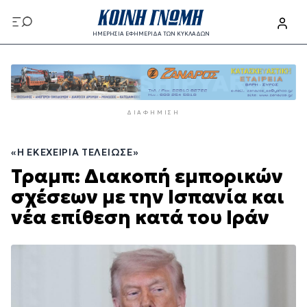
Παράκαμψη
προς
ΗΜΕΡΗΣΙΑ ΕΦΗΜΕΡΙΔΑ ΤΩΝ ΚΥΚΛΑΔΩΝ
το
Παράκαμψη
κυρίως
προς
περιεχόμενο
το
κυρίως
ΔΙΑΦΉΜΙΣΗ
περιεχόμενο
«Η ΕΚΕΧΕΙΡΊΑ ΤΕΛΕΊΩΣΕ»
Τραμπ: Διακοπή εμπορικών
σχέσεων με την Ισπανία και
νέα επίθεση κατά του Ιράν