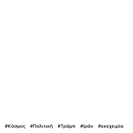
#Κόσμος
#Πολιτική
#Τράμπ
#Ιράν
#εκεχειρία