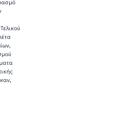
δυασμό
Υπουργείο για τ
διάσωση του Φ
ν
της Διδύμης
1 ώρα 5 λεπτά πρίν
Τελικού
Οριστικά στον 
λέτα
Σίφνου οι αθλητ
ίων,
εγκαταστάσεις 
"Μαρούσας"
σμού
1 ώρα 10 λεπτά πρίν
σματα
Μια καινοτόμος
τικής
εκπαιδευτική δ
καν,
που συνδυάζει 
ιστορία με την
τεχνολογία
1 ώρα 15 λεπτά πρίν
Σχολή προπονη
UEFA C στη Σύρ
1 ώρα 20 λεπτά πρίν