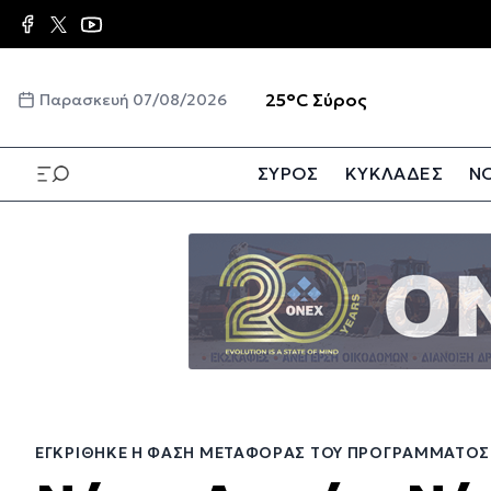
Παράκαμψη
προς
το
κυρίως
☀️
25°C
Σύρος
Παρασκευή 07/08/2026
περιεχόμενο
ΣΥΡΟΣ
ΚΥΚΛΑΔΕΣ
ΝΟ
Παράκαμψη
προς
το
κυρίως
περιεχόμενο
ΕΓΚΡΊΘΗΚΕ Η ΦΆΣΗ ΜΕΤΑΦΟΡΆΣ ΤΟΥ ΠΡΟΓΡΆΜΜΑΤΟΣ