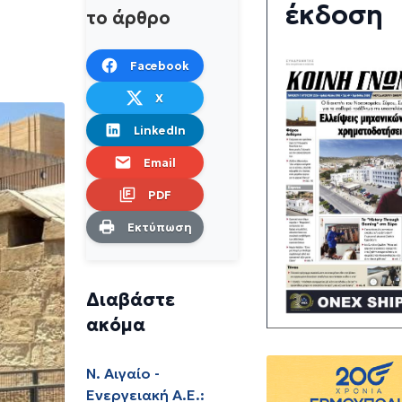
έκδοση
το άρθρο
Facebook
X
LinkedIn
Email
PDF
Εκτύπωση
Διαβάστε
ακόμα
Ν. Αιγαίο -
Ενεργειακή Α.Ε.: