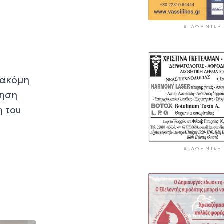
ΔΙΑΦΉΜΙΣΗ
 ακόμη
ίηση
 του
ΔΙΑΦΉΜΙΣΗ