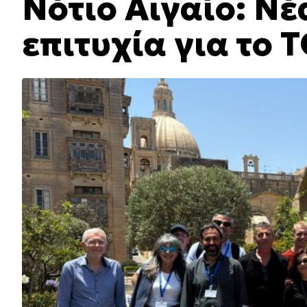
Νότιο Αιγαίο: Ν
επιτυχία για το