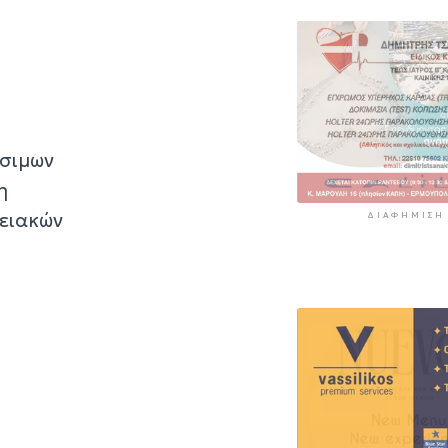
ώσιμων
η
γειακών
ΔΙΑΦΉΜΙΣΗ
.