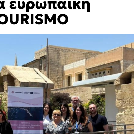
έα ευρωπαϊκή
 TOURISMO