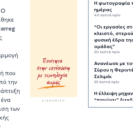
Η φωτογραφία 
ημέρας
MO
40 λεπτά πρίν
ίθηκε
“Οι εργασίες σ
terreg
κλειστό, στερο
ς
φυσική έδρα τη
ομάδας”
50 λεπτά πρίν
φαρμογή
Ανανέωσε με το
Σύρου η Φεριντ
γή που
Σελιμάι
πό την
55 λεπτά πρίν
νάπτυξη
Η έλλειψη μηχα
 ένα
“παγώνει” διεκδ
ΔΙΑΦΉΜΙΣΗ
χρηματοδοτήσε
ιση των
έργα
κής
1 ώρα πρίν
ν
Συζητήσεις με τ