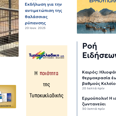
Εκδήλωση για την
αντιμετώπιση της
θαλάσσιας
ρύπανσης
20 Ιουν. 2025
Ροή
Ειδήσεω
Καιρός: Ηλιοφάν
θερμοκρασία έω
βαθμούς Κελσίο
20 λεπτά πρίν
Ερμούπολιν! Η ι
ζωντανεύει
30 λεπτά πρίν