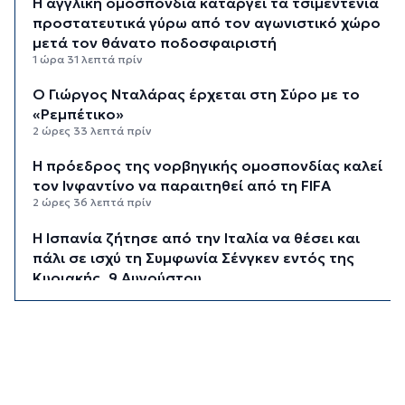
Η αγγλική ομοσπονδία καταργεί τα τσιμεντένια
προστατευτικά γύρω από τον αγωνιστικό χώρο
μετά τον θάνατο ποδοσφαιριστή
1 ώρα 31 λεπτά πρίν
Ο Γιώργος Νταλάρας έρχεται στη Σύρο με το
«Ρεμπέτικο»
2 ώρες 33 λεπτά πρίν
Η πρόεδρος της νορβηγικής ομοσπονδίας καλεί
τον Ινφαντίνο να παραιτηθεί από τη FIFA
2 ώρες 36 λεπτά πρίν
H Ισπανία ζήτησε από την Ιταλία να θέσει και
πάλι σε ισχύ τη Συμφωνία Σένγκεν εντός της
Κυριακής, 9 Αυγούστου
3 ώρες 15 λεπτά πρίν
«Στάχτη» 272.860 στρέμματα αυτό το
καλοκαίρι
3 ώρες 58 λεπτά πρίν
Αστυνομικό δελτίο