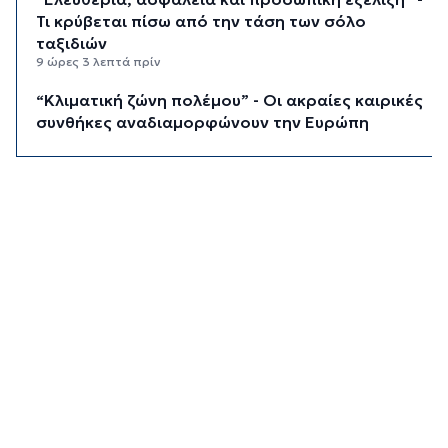
Τι κρύβεται πίσω από την τάση των σόλο
ταξιδιών
9 ώρες 3 λεπτά πρίν
“Κλιματική ζώνη πολέμου” - Οι ακραίες καιρικές
συνθήκες αναδιαμορφώνουν την Ευρώπη
9 ώρες 43 λεπτά πρίν
“Σεισμός” στη Google: Φεύγει ο αρχιτέκτονας
της AI, Jeff Dean
10 ώρες 23 λεπτά πρίν
Το παρεξηγημένο αιθέριο έλαιο που κρατά
μακριά τα κουνούπια για 3 ώρες
10 ώρες 53 λεπτά πρίν
Ζητείται λύση στον γρίφο των
φοροαπαλλαγών: Ποια σχέδια επεξεργάζεται
το ΥΠΕΘΟ
11 ώρες 23 λεπτά πρίν
Ενδιαφέρον του Δήμου Πάρου για τη στέγαση