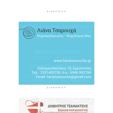
των εκπαιδευτικών
11 ώρες 53 λεπτά πρίν
ΔΙΑΦΉΜΙΣΗ
Πάνω από 90 ειδικότητες και 860 τμήματα στις
δημόσιες ΣΑΕΚ
12 ώρες 23 λεπτά πρίν
ΔΙΑΦΉΜΙΣΗ