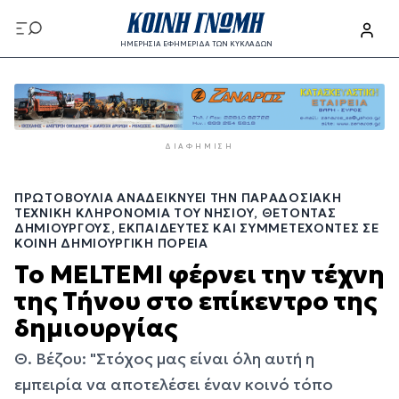
Παράκαμψη
προς
ΗΜΕΡΗΣΙΑ ΕΦΗΜΕΡΙΔΑ ΤΩΝ ΚΥΚΛΑΔΩΝ
το
Παράκαμψη
κυρίως
προς
περιεχόμενο
το
κυρίως
ΔΙΑΦΉΜΙΣΗ
περιεχόμενο
ΠΡΩΤΟΒΟΥΛΊΑ ΑΝΑΔΕΙΚΝΎΕΙ ΤΗΝ ΠΑΡΑΔΟΣΙΑΚΉ
ΤΕΧΝΙΚΉ ΚΛΗΡΟΝΟΜΙΆ ΤΟΥ ΝΗΣΙΟΎ, ΘΈΤΟΝΤΑΣ
ΔΗΜΙΟΥΡΓΟΎΣ, ΕΚΠΑΙΔΕΥΤΈΣ ΚΑΙ ΣΥΜΜΕΤΈΧΟΝΤΕΣ ΣΕ
ΚΟΙΝΉ ΔΗΜΙΟΥΡΓΙΚΉ ΠΟΡΕΊΑ
Το MELTEMI φέρνει την τέχνη
της Τήνου στο επίκεντρο της
δημιουργίας
Θ. Βέζου: "Στόχος μας είναι όλη αυτή η
εμπειρία να αποτελέσει έναν κοινό τόπο