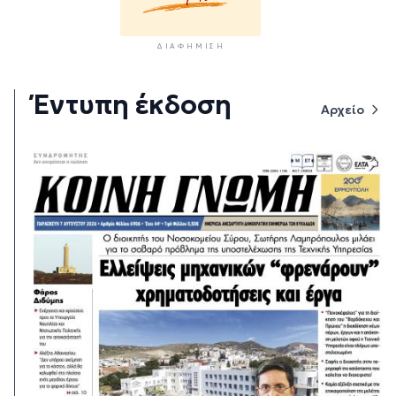
ΔΙΑΦΉΜΙΣΗ
Έντυπη έκδοση
Αρχείο