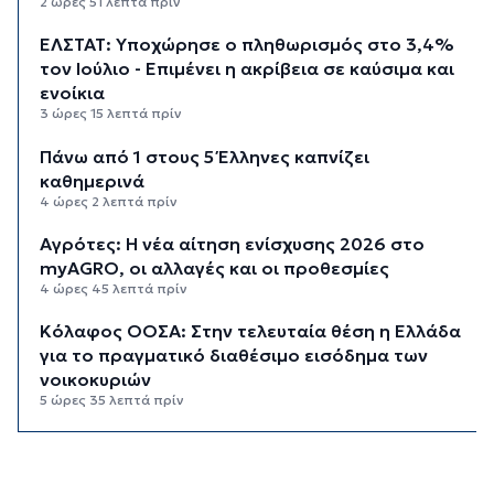
2 ώρες 51 λεπτά πρίν
ΕΛΣΤΑΤ: Υποχώρησε ο πληθωρισμός στο 3,4%
τον Ιούλιο - Επιμένει η ακρίβεια σε καύσιμα και
ενοίκια
3 ώρες 15 λεπτά πρίν
Πάνω από 1 στους 5 Έλληνες καπνίζει
καθημερινά
4 ώρες 2 λεπτά πρίν
Αγρότες: Η νέα αίτηση ενίσχυσης 2026 στο
myAGRO, οι αλλαγές και οι προθεσμίες
4 ώρες 45 λεπτά πρίν
Κόλαφος ΟΟΣΑ: Στην τελευταία θέση η Ελλάδα
για το πραγματικό διαθέσιμο εισόδημα των
νοικοκυριών
5 ώρες 35 λεπτά πρίν
Κορυφώνεται η έξοδος των αδειούχων ενόψει
15αύγουστου: Γεμάτα πλοία, λεωφορεία και
ουρές χιλιομέτρων στα σύνορα