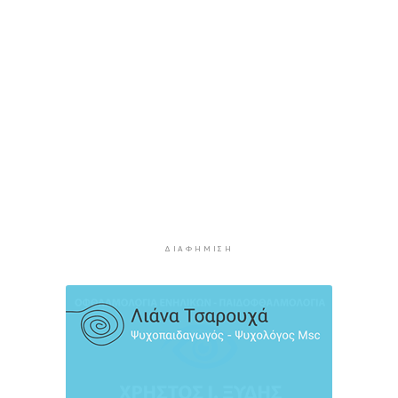
6 ώρες 11 λεπτά πρίν
Η αγγλική ομοσπονδία καταργεί τα τσιμεντένια
προστατευτικά γύρω από τον αγωνιστικό χώρο
μετά τον θάνατο ποδοσφαιριστή
6 ώρες 56 λεπτά πρίν
Ο Γιώργος Νταλάρας έρχεται στη Σύρο με το
«Ρεμπέτικο»
7 ώρες 58 λεπτά πρίν
Η πρόεδρος της νορβηγικής ομοσπονδίας καλεί
τον Ινφαντίνο να παραιτηθεί από τη FIFA
8 ώρες 1 λεπτό πρίν
ΔΙΑΦΉΜΙΣΗ
H Ισπανία ζήτησε από την Ιταλία να θέσει και
πάλι σε ισχύ τη Συμφωνία Σένγκεν εντός της
Κυριακής, 9 Αυγούστου
8 ώρες 40 λεπτά πρίν
«Στάχτη» 272.860 στρέμματα αυτό το
καλοκαίρι