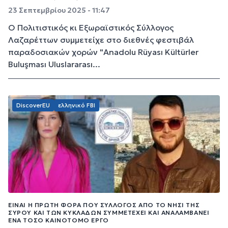
23 Σεπτεμβρίου 2025 - 11:47
Ο Πολιτιστικός κι Εξωραϊστικός Σύλλογος
Λαζαρέττων συμμετείχε στο διεθνές φεστιβάλ
παραδοσιακών χορών "Anadolu Rüyası Kültürler
Buluşması Uluslararası...
DiscoverEU
ελληνικό FBI
ΕΊΝΑΙ Η ΠΡΏΤΗ ΦΟΡΆ ΠΟΥ ΣΎΛΛΟΓΟΣ ΑΠΌ ΤΟ ΝΗΣΊ ΤΗΣ
ΣΎΡΟΥ ΚΑΙ ΤΩΝ ΚΥΚΛΆΔΩΝ ΣΥΜΜΕΤΈΧΕΙ ΚΑΙ ΑΝΑΛΑΜΒΆΝΕΙ
ΈΝΑ ΤΌΣΟ ΚΑΙΝΟΤΌΜΟ ΈΡΓΟ