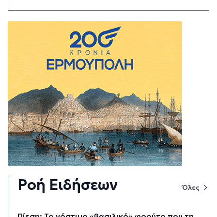
Ροή Ειδήσεων
Όλες
Πίεση: Το νόστιμο «βασιλικό» φρούτο που τη