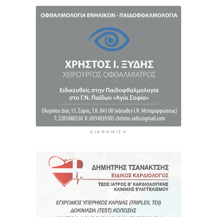
Στις 2 Σεπτεμβρίου η παρουσίαση του
οικονομικού προγράμματος της ΕΛ.Α.Σ. στη
Θεσσαλονίκη
6 ώρες 53 λεπτά πρίν
ΔΙΑΦΉΜΙΣΗ