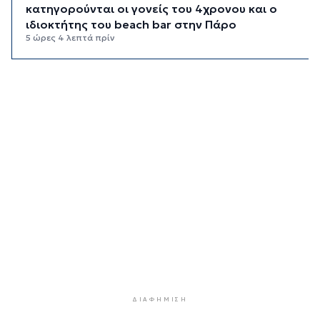
κατηγορούνται οι γονείς του 4χρονου και ο
ιδιοκτήτης του beach bar στην Πάρο
5 ώρες 4 λεπτά πρίν
Kαύσωνας: Ένας καθηγητής δίνει συμβουλές για
να μην εξαντληθούμε από τη ζέστη
5 ώρες 19 λεπτά πρίν
Στουρνάρας στη Handelsblatt: Ευπρόσδεκτες
οι ξένες συμμετοχές στις ελληνικές τράπεζες
5 ώρες 56 λεπτά πρίν
Χοληστερόλη: Πέντε κινήσεις ματ για να την
ρίξετε χαμηλά
6 ώρες 19 λεπτά πρίν
Προληπτική ανάκληση παρτίδας μαρμελάδας
φράουλα
6 ώρες 27 λεπτά πρίν
Προσάραξη ιστιοφόρου στη Νάξο
ΔΙΑΦΉΜΙΣΗ
6 ώρες 49 λεπτά πρίν